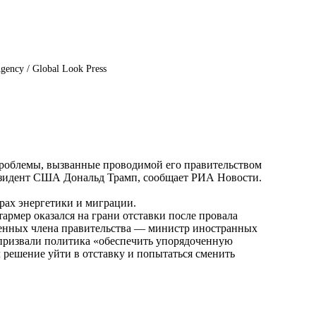
gency / Global Look Press
роблемы, вызванные проводимой его правительством
резидент США Дональд Трамп, сообщает
РИА Новости
.
ерах энергетики и миграции.
армер оказался на грани отставки после провала
ленных члена правительства — министр иностранных
призвали политика «обеспечить упорядоченную
 решение уйти в отставку и попытаться сменить