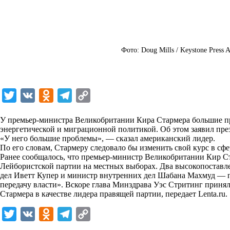
Фото: Doug Mills / Keystone Press A
T
V
O
T
C
w
K
d
e
o
У премьер-министра Великобритании Кира Стармера большие п
i
n
l
p
энергетической и миграционной политикой. Об этом заявил п
«У него большие проблемы», — сказал американский лидер.
t
o
e
y
По его словам, Стармеру следовало бы изменить свой курс в сф
t
k
g
L
Ранее сообщалось, что премьер-министр Великобритании Кир Ст
Лейбористской партии на местных выборах. Два высокопостав
e
l
r
i
дел Иветт Купер и министр внутренних дел Шабана Махмуд — 
r
a
a
n
передачу власти». Вскоре глава Минздрава Уэс Стритинг принял
Стармера в качестве лидера правящей партии, передает
Lenta.ru
.
s
m
k
s
T
V
O
T
C
n
w
K
d
e
o