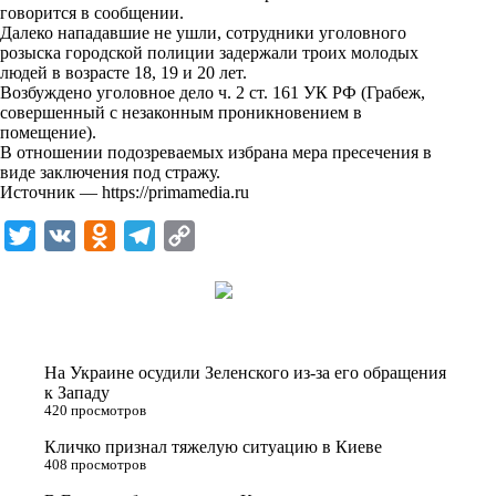
i
говорится в сообщении.
Далеко нападавшие не ушли, сотрудники уголовного
k
розыска городской полиции задержали троих молодых
людей в возрасте 18, 19 и 20 лет.
i
Возбуждено уголовное дело ч. 2 ст. 161 УК РФ (Грабеж,
совершенный с незаконным проникновением в
помещение).
В отношении подозреваемых избрана мера пресечения в
виде заключения под стражу.
Источник —
https://primamedia.ru
T
V
O
T
C
w
K
d
e
o
i
n
l
p
t
o
e
y
t
k
g
L
На Украине осудили Зеленского из-за его обращения
e
l
r
i
к Западу
420 просмотров
r
a
a
n
Кличко признал тяжелую ситуацию в Киеве
s
m
k
408 просмотров
s