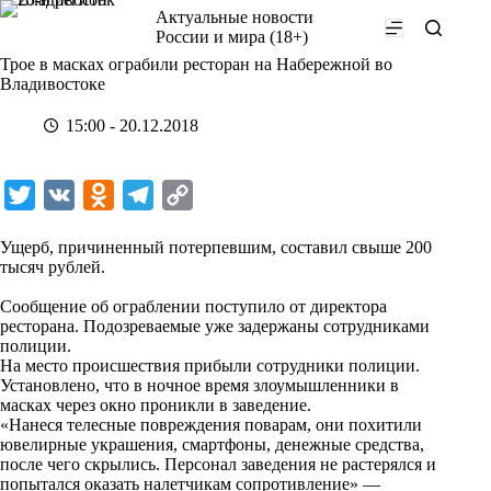
Перейти
Актуальные новости
к
России и мира (18+)
сути
Трое в масках ограбили ресторан на Набережной во
Владивостоке
15:00 - 20.12.2018
T
V
O
T
C
w
K
d
e
o
Ущерб, причиненный потерпевшим, составил свыше 200
i
n
l
p
тысяч рублей.
t
o
e
y
Сообщение об ограблении поступило от директора
t
k
g
L
ресторана. Подозреваемые уже задержаны сотрудниками
полиции.
e
l
r
i
На место происшествия прибыли сотрудники полиции.
r
a
a
n
Установлено, что в ночное время злоумышленники в
масках через окно проникли в заведение.
s
m
k
«Нанеся телесные повреждения поварам, они похитили
s
ювелирные украшения, смартфоны, денежные средства,
после чего скрылись. Персонал заведения не растерялся и
n
попытался оказать налетчикам сопротивление» —