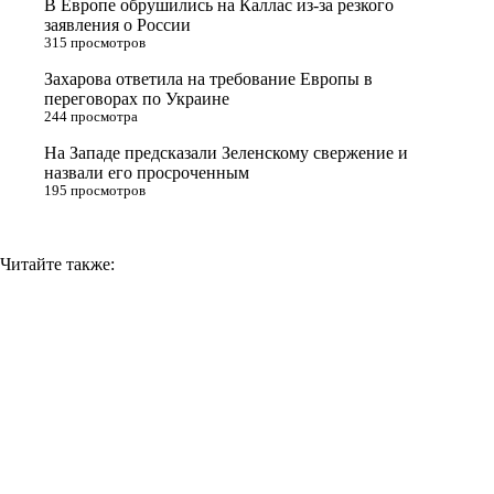
В Европе обрушились на Каллас из-за резкого
n
заявления о России
315 просмотров
i
Захарова ответила на требование Европы в
k
переговорах по Украине
i
244 просмотра
На Западе предсказали Зеленскому свержение и
назвали его просроченным
195 просмотров
Читайте также: