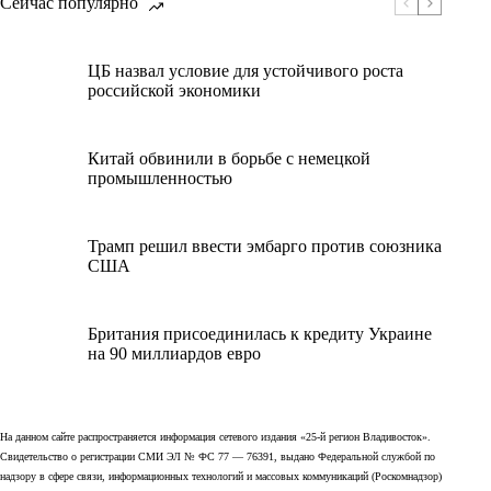
Сейчас популярно
ЦБ назвал условие для устойчивого роста
российской экономики
Китай обвинили в борьбе с немецкой
промышленностью
Трамп решил ввести эмбарго против союзника
США
Британия присоединилась к кредиту Украине
на 90 миллиардов евро
На данном сайте распространяется информация сетевого издания «25-й регион Владивосток».
Свидетельство о регистрации СМИ ЭЛ № ФС 77 — 76391, выдано Федеральной службой по
надзору в сфере связи, информационных технологий и массовых коммуникаций (Роскомнадзор)