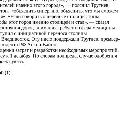
жителей именно этого города», — пояснил Трутнев.
дстоит «объяснить синергию, объяснить, что мы сможем
ия». «Если говорить о переносе столицы, тогда
обы этот город именно столицей и стал», — сказал
 состояния дорог, внимания требует и сфера медицины.
тупил с инициативой переноса столицы
 Владивосток. Эту идею поддержали Трутнев, премьер-
езидента РФ Антон Вайно.
ценки затрат и разработки необходимых мероприятий.
у к 1 декабря. По словам полпреда, случае одобрения
оект указа.