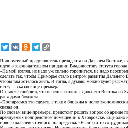
T
V
O
T
C
w
K
d
e
o
Полномочный представитель президента на Дальнем Востоке, 
i
n
l
p
идею о законодательном придании Владивостоку статуса города
«На мой взгляд, не надо уж сильно торопиться, не надо перепры
t
o
e
y
сделать так, чтобы Приморье стало центром развития Дальнего
t
k
g
L
чтобы там хотелось жить. И тогда, я думаю, можно будет рассма
нет», — сказал вице-премьер.
e
l
r
i
Он также сообщил, что перенос столицы Дальнего Востока из Х
r
a
a
n
расходами бюджета.
«Постараемся это сделать с таким близким к нолю экономическ
s
m
k
сказал он.
s
По словам вице-премьера, предстоит решить вопрос об аренде п
арендуемых полпредством помещений в Хабаровске. Еще одно н
n
нового дальневосточного полпредства. «Если кто-то сотруднико
i
Владивосток, это их право. Но если столица Дальневосточного 