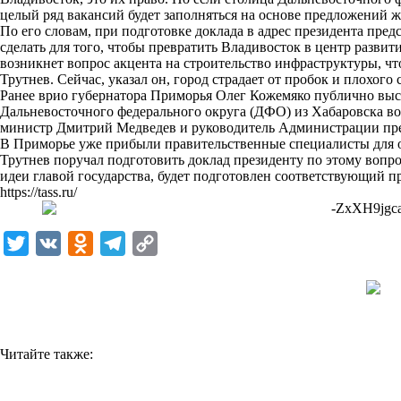
целый ряд вакансий будет заполняться на основе предложений 
k
По его словам, при подготовке доклада в адрес президента пре
сделать для того, чтобы превратить Владивосток в центр развит
i
возникнет вопрос акцента на строительство инфраструктуры, чт
Трутнев. Сейчас, указал он, город страдает от пробок и плохого
Ранее врио губернатора Приморья Олег Кожемяко публично выс
Дальневосточного федерального округа (ДФО) из Хабаровска во
министр Дмитрий Медведев и руководитель Администрации пр
В Приморье уже прибыли правительственные специалисты для о
Трутнев поручал подготовить доклад президенту по этому вопрос
идеи главой государства, будет подготовлен соответствующий пр
https://tass.ru/
T
V
O
T
C
w
K
d
e
o
i
n
l
p
t
o
e
y
t
k
g
L
Читайте также:
e
l
r
i
r
a
a
n