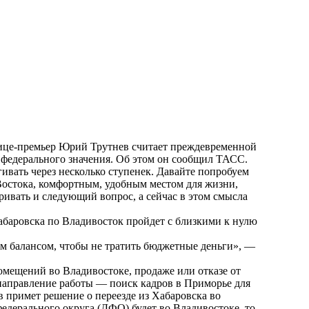
вице-премьер Юрий Трутнев считает преждевременной
 федерального значения. Об этом он сообщил ТАСС.
гивать через несколько ступенек. Давайте попробуем
 Востока, комфортным, удобным местом для жизни,
тривать и следующий вопрос, а сейчас в этом смысла
абаровска по Владивосток пройдет с близкими к нулю
им балансом, чтобы не тратить бюджетные деньги», —
омещений во Владивостоке, продаже или отказе от
аправление работы — поиск кадров в Приморье для
в примет решение о переезде из Хабаровска во
федерального округа (ДФО) будет во Владивостоке, то