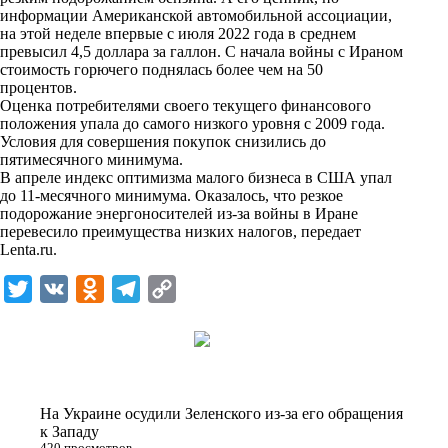
n
информации Американской автомобильной ассоциации,
i
на этой неделе впервые с июля 2022 года в среднем
превысил 4,5 доллара за галлон. С начала войны с Ираном
k
стоимость горючего поднялась более чем на 50
процентов.
i
Оценка потребителями своего текущего финансового
положения упала до самого низкого уровня с 2009 года.
Условия для совершения покупок снизились до
пятимесячного минимума.
В апреле индекс оптимизма малого бизнеса в США упал
до 11-месячного минимума. Оказалось, что резкое
подорожание энергоносителей из-за войны в Иране
перевесило преимущества низких налогов, передает
Lenta.ru
.
T
V
O
T
C
w
K
d
e
o
i
n
l
p
t
o
e
y
t
k
g
L
На Украине осудили Зеленского из-за его обращения
e
l
r
i
к Западу
420 просмотров