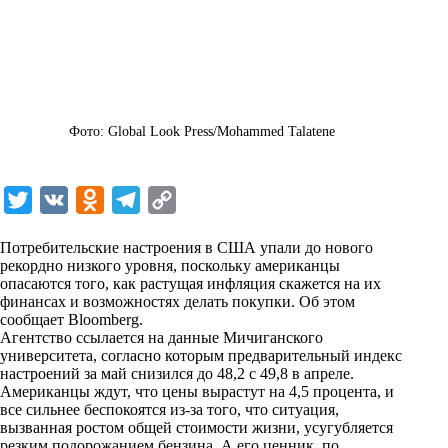
Фото: Global Look Press/Mohammed Talatene
T
V
O
T
C
w
K
d
e
o
Потребительские настроения в США упали до нового
i
n
l
p
рекордно низкого уровня, поскольку американцы
опасаются того, как растущая инфляция скажется на их
t
o
e
y
финансах и возможностях делать покупки. Об этом
t
k
g
L
сообщает Bloomberg.
Агентство ссылается на данные Мичиганского
e
l
r
i
университета, согласно которым предварительный индекс
r
a
a
n
настроений за май снизился до 48,2 с 49,8 в апреле.
Американцы ждут, что цены вырастут на 4,5 процента, и
s
m
k
все сильнее беспокоятся из-за того, что ситуация,
s
вызванная ростом общей стоимости жизни, усугубляется
резким подорожанием бензина. А его ценник, по