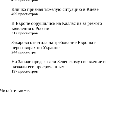
r
a
a
n
Кличко признал тяжелую ситуацию в Киеве
s
m
k
409 просмотров
s
В Европе обрушились на Каллас из-за резкого
n
заявления о России
317 просмотров
i
Захарова ответила на требование Европы в
k
переговорах по Украине
i
244 просмотра
На Западе предсказали Зеленскому свержение и
назвали его просроченным
197 просмотров
Читайте также: