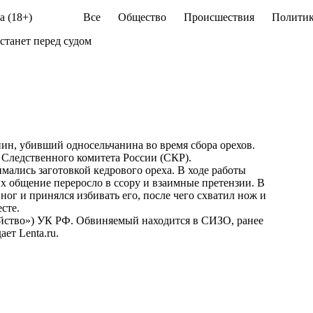
а (18+)
Все
Общество
Происшествия
Политик
станет перед судом
нин, убивший односельчанина во время сбора орехов.
Следственного комитета России (СКР).
имались заготовкой кедрового ореха. В ходе работы
х общение переросло в ссору и взаимные претензии. В
ог и принялся избивать его, после чего схватил нож и
сте.
бийство») УК РФ. Обвиняемый находится в СИЗО, ранее
дает
Lenta.ru
.