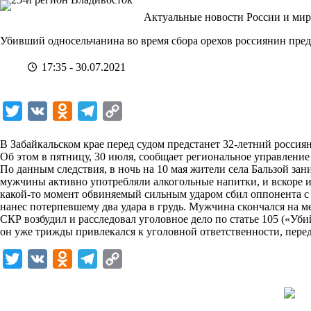
Перейти
Актуальные новости России и мир
к
сути
Убивший односельчанина во время сбора орехов россиянин пред
17:35 - 30.07.2021
T
V
O
T
C
w
K
d
e
o
В Забайкальском крае перед судом предстанет 32-летний россия
i
n
l
p
Об этом в пятницу, 30 июля,
сообщает
региональное управление 
По данным следствия, в ночь на 10 мая жители села Бальзой зан
t
o
e
y
мужчины активно употребляли алкогольные напитки, и вскоре и
t
k
g
L
какой-то момент обвиняемый сильным ударом сбил оппонента с н
нанес потерпевшему два удара в грудь. Мужчина скончался на ме
e
l
r
i
СКР возбудил и расследовал уголовное дело по статье 105 («У
r
a
a
n
он уже трижды привлекался к уголовной ответственности, пере
s
m
k
T
V
O
T
C
s
w
K
d
e
o
n
i
n
l
p
i