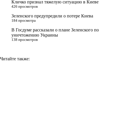
Кличко признал тяжелую ситуацию в Киеве
n
426 просмотров
i
Зеленского предупредили о потере Киева
184 просмотра
k
i
В Госдуме рассказали о плане Зеленского по
уничтожению Украины
138 просмотров
Читайте также: