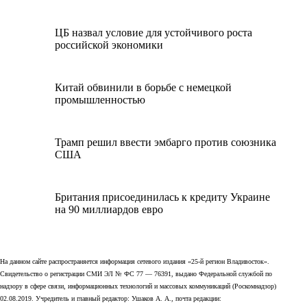
ЦБ назвал условие для устойчивого роста
российской экономики
Китай обвинили в борьбе с немецкой
промышленностью
Трамп решил ввести эмбарго против союзника
США
Британия присоединилась к кредиту Украине
на 90 миллиардов евро
На данном сайте распространяется информация сетевого издания «25-й регион Владивосток».
Свидетельство о регистрации СМИ ЭЛ № ФС 77 — 76391, выдано Федеральной службой по
надзору в сфере связи, информационных технологий и массовых коммуникаций (Роскомнадзор)
02.08.2019. Учредитель и главный редактор: Ушаков А. А., почта редакции: