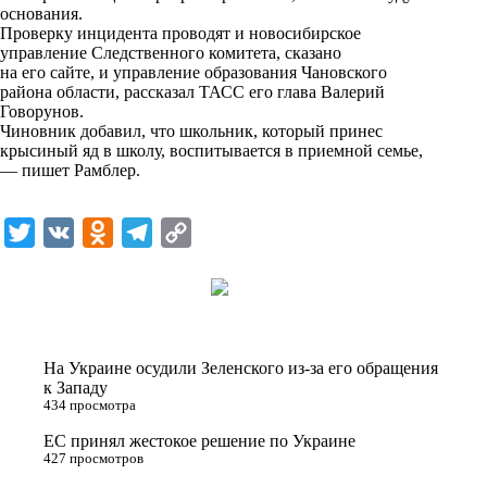
основания.
k
Проверку инцидента проводят и новосибирское
управление Следственного комитета, сказано
i
на его сайте, и управление образования Чановского
района области, рассказал ТАСС его глава Валерий
Говорунов.
Чиновник добавил, что школьник, который принес
крысиный яд в школу, воспитывается в приемной семье,
— пишет
Рамблер
.
T
V
O
T
C
w
K
d
e
o
i
n
l
p
t
o
e
y
t
k
g
L
На Украине осудили Зеленского из-за его обращения
e
l
r
i
к Западу
434 просмотра
r
a
a
n
ЕС принял жестокое решение по Украине
s
m
k
427 просмотров
s