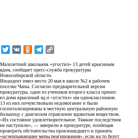
T
V
O
T
C
w
K
d
e
o
Малолетний школьник «угостил» 13 детей крысиным
i
n
l
p
ядом, сообщает пресс-служба прокуратуры
Новосибирской области.
t
o
e
y
Инцидент имел место 20 мая в школе №2 в рабочем
t
k
g
L
поселке Чаны. Согласно предварительной версии
прокуратуры, один из учеников второго класса принес
e
l
r
i
из дома крысиный яд и «угостил» им одноклассников.
r
a
a
n
13 из них почувствовали недомогание и были
госпитализированы в местную центральную районную
s
m
k
больницу с диагнозом отравление ядовитым веществом.
s
«Их состояние удовлетворительное. Тяжкие последствия
не наступили», — заверили в прокуратуре, пообещав
n
проверить обстоятельства произошедшего и принять
i
«исчерпывающие меры реагирования», если на то будут