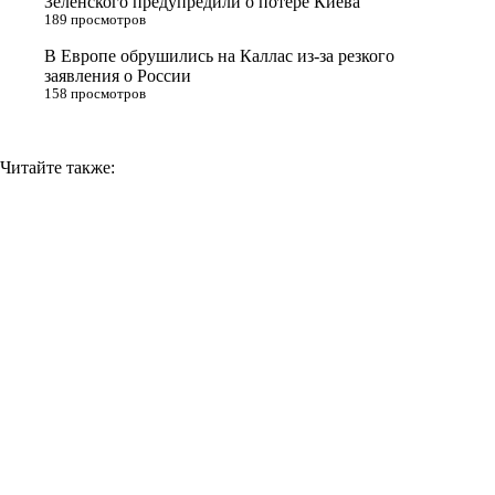
Зеленского предупредили о потере Киева
189 просмотров
k
i
В Европе обрушились на Каллас из-за резкого
заявления о России
158 просмотров
Читайте также: