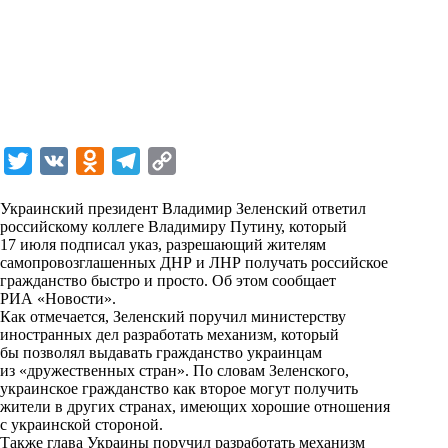
T
V
O
T
C
w
K
d
e
o
Украинский президент Владимир Зеленский ответил
i
n
l
p
российскому коллеге Владимиру Путину, который
17 июля подписал указ, разрешающий жителям
t
o
e
y
самопровозглашенных ДНР и ЛНР получать российское
t
k
g
L
гражданство быстро и просто. Об этом сообщает
РИА «Новости»
.
e
l
r
i
Как отмечается, Зеленский поручил министерству
r
a
a
n
иностранных дел разработать механизм, который
бы позволял выдавать гражданство украинцам
s
m
k
из «дружественных стран». По словам Зеленского,
s
украинское гражданство как второе могут получить
жители в других странах, имеющих хорошие отношения
n
с украинской стороной.
i
Также глава Украины поручил разработать механизм