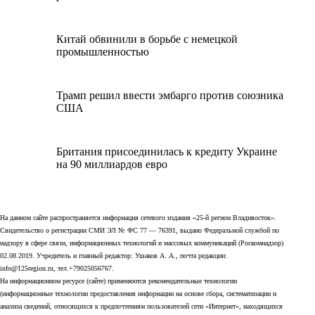
Китай обвинили в борьбе с немецкой
промышленностью
Трамп решил ввести эмбарго против союзника
США
Британия присоединилась к кредиту Украине
на 90 миллиардов евро
На данном сайте распространяется информация сетевого издания «25-й регион Владивосток».
Свидетельство о регистрации СМИ ЭЛ № ФС 77 — 76391, выдано Федеральной службой по
надзору в сфере связи, информационных технологий и массовых коммуникаций (Роскомнадзор)
02.08.2019. Учредитель и главный редактор: Ушаков А. А., почта редакции:
info@125region.ru, тел.+79025056767.
На информационном ресурсе (сайте) применяются рекомендательные технологии
(информационные технологии предоставления информации на основе сбора, систематизации и
анализа сведений, относящихся к предпочтениям пользователей сети «Интернет», находящихся