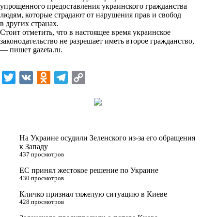
упрощенного предоставления украинского гражданства
k
людям, которые страдают от нарушения прав и свобод
в других странах.
i
Стоит отметить, что в настоящее время украинское
законодательство не разрешает иметь второе гражданство,
— пишет
gazeta.ru
.
T
V
O
T
C
w
K
d
e
o
i
n
l
p
t
o
e
y
t
k
g
L
На Украине осудили Зеленского из-за его обращения
e
l
r
i
к Западу
437 просмотров
r
a
a
n
ЕС принял жестокое решение по Украине
s
m
k
430 просмотров
s
Кличко признал тяжелую ситуацию в Киеве
n
428 просмотров
i