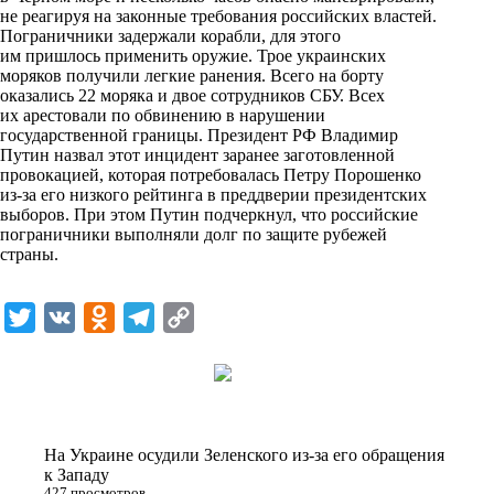
не реагируя на законные требования российских властей.
Пограничники задержали корабли, для этого
им пришлось применить оружие. Трое украинских
моряков получили легкие ранения. Всего на борту
оказались 22 моряка и двое сотрудников СБУ. Всех
их арестовали по обвинению в нарушении
государственной границы. Президент РФ Владимир
Путин назвал этот инцидент заранее заготовленной
провокацией, которая потребовалась Петру Порошенко
из-за его низкого рейтинга в преддверии президентских
выборов. При этом Путин подчеркнул, что российские
пограничники выполняли долг по защите рубежей
страны.
T
V
O
T
C
w
K
d
e
o
i
n
l
p
t
o
e
y
t
k
g
L
На Украине осудили Зеленского из-за его обращения
e
l
r
i
к Западу
427 просмотров