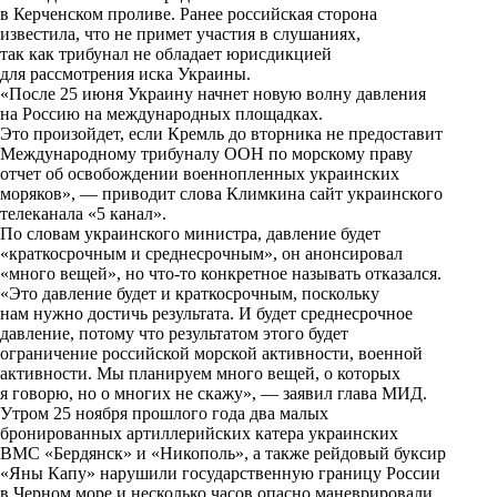
в Керченском проливе. Ранее российская сторона
k
известила, что не примет участия в слушаниях,
так как трибунал не обладает юрисдикцией
i
для рассмотрения иска Украины.
«После 25 июня Украину начнет новую волну давления
на Россию на международных площадках.
Это произойдет, если Кремль до вторника не предоставит
Международному трибуналу ООН по морскому праву
отчет об освобождении военнопленных украинских
моряков», — приводит слова Климкина сайт украинского
телеканала «5 канал».
По словам украинского министра, давление будет
«краткосрочным и среднесрочным», он анонсировал
«много вещей», но что-то конкретное называть отказался.
«Это давление будет и краткосрочным, поскольку
нам нужно достичь результата. И будет среднесрочное
давление, потому что результатом этого будет
ограничение российской морской активности, военной
активности. Мы планируем много вещей, о которых
я говорю, но о многих не скажу», — заявил глава МИД.
Утром 25 ноября прошлого года два малых
бронированных артиллерийских катера украинских
ВМС «Бердянск» и «Никополь», а также рейдовый буксир
«Яны Капу» нарушили государственную границу России
в Черном море и несколько часов опасно маневрировали,