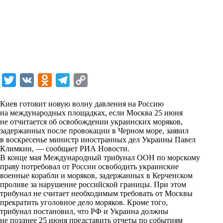
T
V
O
T
C
w
K
d
e
o
Киев готовит новую волну давления на Россию
i
n
l
p
на международных площадках, если Москва 25 июня
не отчитается об освобождении украинских моряков,
t
o
e
y
задержанных после провокации в Черном море, заявил
t
k
g
L
в воскресенье министр иностранных дел Украины Павел
Климкин, — сообщает
РИА Новости
.
e
l
r
i
В конце мая Международный трибунал ООН по морскому
r
a
a
n
праву потребовал от России освободить украинские
военные корабли и моряков, задержанных в Керченском
s
m
k
проливе за нарушение российской границы. При этом
s
трибунал не считает необходимым требовать от Москвы
прекратить уголовное дело моряков. Кроме того,
n
трибунал постановил, что РФ и Украина должны
i
не позднее 25 июня представить отчеты по событиям