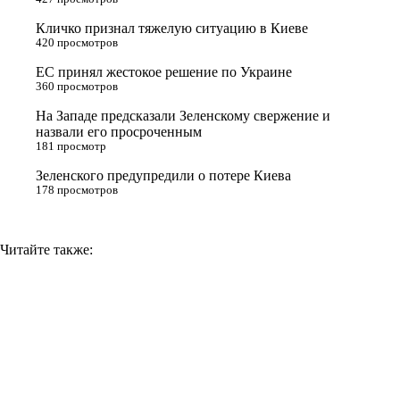
r
a
a
n
Кличко признал тяжелую ситуацию в Киеве
s
m
k
420 просмотров
s
ЕС принял жестокое решение по Украине
n
360 просмотров
i
На Западе предсказали Зеленскому свержение и
назвали его просроченным
k
181 просмотр
i
Зеленского предупредили о потере Киева
178 просмотров
Читайте также: