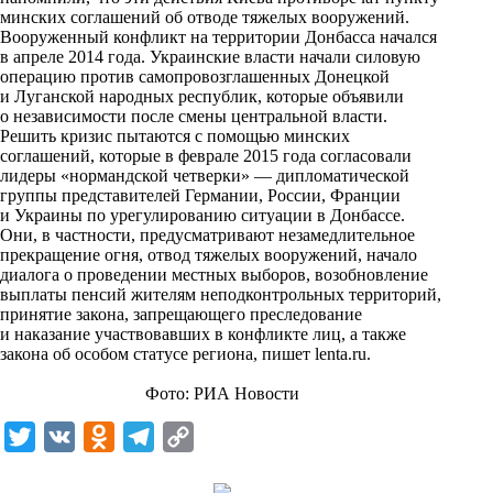
n
минских соглашений об отводе тяжелых вооружений.
i
Вооруженный конфликт на территории Донбасса начался
в апреле 2014 года. Украинские власти начали силовую
k
операцию против самопровозглашенных Донецкой
и Луганской народных республик, которые объявили
i
о независимости после смены центральной власти.
Решить кризис пытаются с помощью минских
соглашений, которые в феврале 2015 года согласовали
лидеры «нормандской четверки» — дипломатической
группы представителей Германии, России, Франции
и Украины по урегулированию ситуации в Донбассе.
Они, в частности, предусматривают незамедлительное
прекращение огня, отвод тяжелых вооружений, начало
диалога о проведении местных выборов, возобновление
выплаты пенсий жителям неподконтрольных территорий,
принятие закона, запрещающего преследование
и наказание участвовавших в конфликте лиц, а также
закона об особом статусе региона, пишет
lenta.ru
.
Фото: РИА Новости
T
V
O
T
C
w
K
d
e
o