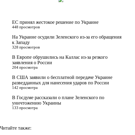
i
n
l
p
t
o
e
y
t
k
g
L
ЕС принял жестокое решение по Украине
e
l
r
i
448 просмотров
r
a
a
n
На Украине осудили Зеленского из-за его обращения
к Западу
s
m
k
328 просмотров
s
В Европе обрушились на Каллас из-за резкого
n
заявления о России
204 просмотра
i
В США заявили о бесплатной передаче Украине
k
разведданных для нанесения ударов по России
i
142 просмотра
В Госдуме рассказали о плане Зеленского по
уничтожению Украины
133 просмотра
Читайте также: