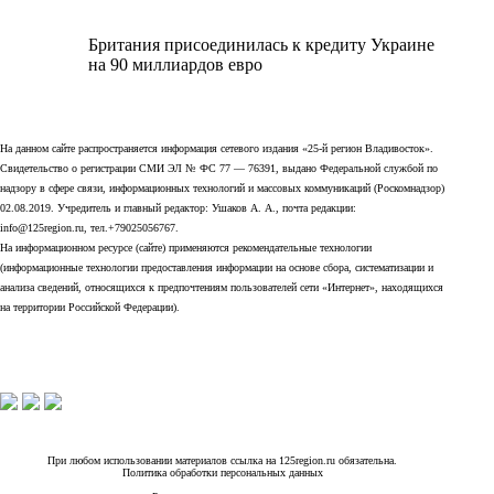
Британия присоединилась к кредиту Украине
на 90 миллиардов евро
На данном сайте распространяется информация сетевого издания «25-й регион Владивосток».
Свидетельство о регистрации СМИ ЭЛ № ФС 77 — 76391, выдано Федеральной службой по
надзору в сфере связи, информационных технологий и массовых коммуникаций (Роскомнадзор)
02.08.2019. Учредитель и главный редактор: Ушаков А. А., почта редакции:
info@125region.ru, тел.+79025056767.
На информационном ресурсе (сайте) применяются рекомендательные технологии
(информационные технологии предоставления информации на основе сбора, систематизации и
анализа сведений, относящихся к предпочтениям пользователей сети «Интернет», находящихся
на территории Российской Федерации).
При любом использовании материалов ссылка на 125region.ru обязательна.
Политика обработки персональных данных