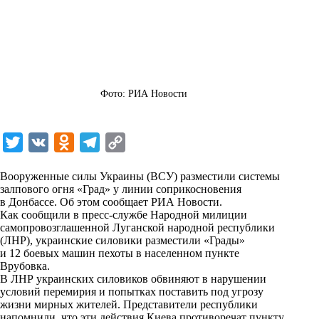
Фото: РИА Новости
T
V
O
T
C
w
K
d
e
o
Вооруженные силы Украины (ВСУ) разместили системы
i
n
l
p
залпового огня «Град» у линии соприкосновения
в Донбассе. Об этом сообщает
t
o
e
y
РИА Новости
.
Как сообщили в пресс-службе Народной милиции
t
k
g
L
самопровозглашенной Луганской народной республики
(ЛНР), украинские силовики разместили «Грады»
e
l
r
i
и 12 боевых машин пехоты в населенном пункте
r
a
a
n
Врубовка.
В ЛНР украинских силовиков обвиняют в нарушении
s
m
k
условий перемирия и попытках поставить под угрозу
s
жизни мирных жителей. Представители республики
напомнили, что эти действия Киева противоречат пункту