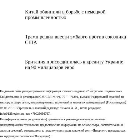
Китай обвинили в борьбе с немецкой
промышленностью
Трамп решил ввести эмбарго против союзника
США
Британия присоединилась к кредиту Украине
на 90 миллиардов евро
На данном сайте распространяется информация сетевого издания «25-й регион Владивосток».
Свидетельство о регистрации СМИ ЭЛ № ФС 77 — 76391, выдано Федеральной службой по
надзору в сфере связи, информационных технологий и массовых коммуникаций (Роскомнадзор)
02.08.2019. Учредитель и главный редактор: Ушаков А. А., почта редакции:
info@125region.ru, тел.+79025056767.
На информационном ресурсе (сайте) применяются рекомендательные технологии
(информационные технологии предоставления информации на основе сбора, систематизации и
анализа сведений, относящихся к предпочтениям пользователей сети «Интернет», находящихся
на территории Российской Федерации).