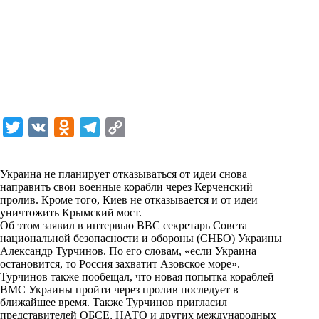
T
V
O
T
C
w
K
d
e
o
i
n
l
p
Украина не планирует отказываться от идеи снова
направить свои военные корабли через Керченский
t
o
e
y
пролив. Кроме того, Киев не отказывается и от идеи
t
k
g
L
уничтожить Крымский мост.
Об этом заявил в интервью
BBC
секретарь Совета
e
l
r
i
национальной безопасности и обороны (СНБО) Украины
r
a
a
n
Александр Турчинов. По его словам, «если Украина
остановится, то Россия захватит Азовское море».
s
m
k
Турчинов также пообещал, что новая попытка кораблей
s
ВМС Украины пройти через пролив последует в
ближайшее время. Также Турчинов пригласил
n
представителей ОБСЕ, НАТО и других международных