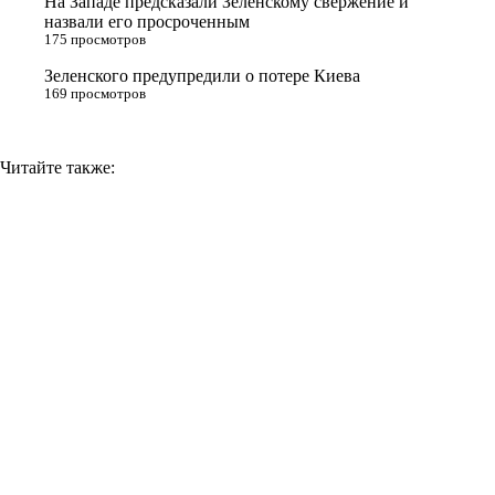
На Западе предсказали Зеленскому свержение и
назвали его просроченным
k
175 просмотров
i
Зеленского предупредили о потере Киева
169 просмотров
Читайте также: