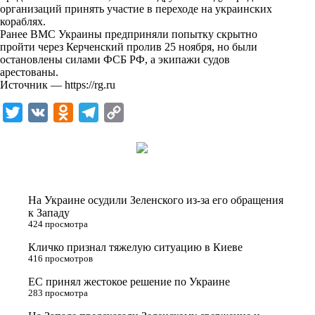
i
организаций принять участие в переходе на украинских
кораблях.
k
Ранее ВМС Украины
предприняли попытку
скрытно
пройти через Керченский пролив 25 ноября, но были
i
остановлены силами ФСБ РФ, а экипажи судов
арестованы.
Источник —
https://rg.ru
T
V
O
T
C
w
K
d
e
o
i
n
l
p
t
o
e
y
t
k
g
L
На Украине осудили Зеленского из-за его обращения
e
l
r
i
к Западу
424 просмотра
r
a
a
n
Кличко признал тяжелую ситуацию в Киеве
s
m
k
416 просмотров
s
ЕС принял жестокое решение по Украине
n
283 просмотра
i