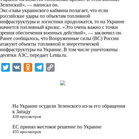
n
Зеленский», — написал он.
i
Экс-глава украинского кабмина полагает, что если
российские удары по объектам топливной
k
инфраструктуры и логистики продолжатся, то на Украине
начнется топливный кризис. «Это очень важно с точки
i
зрения обеспечения военных действий», — заключил он.
Ранее сообщалось, что Вооруженные силы (ВС) России
атакуют объекты топливной и энергетической
инфраструктуры на Украине. В том числе уничтожены
десятки АЗС, передает
Lenta.ru
.
T
V
O
T
C
w
K
d
e
o
i
n
l
p
t
o
e
y
t
k
g
L
На Украине осудили Зеленского из-за его обращения
e
l
r
i
к Западу
439 просмотров
r
a
a
n
ЕС принял жестокое решение по Украине
s
m
k
435 просмотров
s