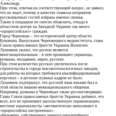
Александр.
k
При этом, отвечая на соответствующий вопрос, он заявил,
что не знает, почему в качестве символа неприятия
i
русскоязычных гостей избрана именно свинья.
Также в пиццерии не смогли объяснить, откуда в
областном центре на Западной Украине так много
«пророссийских» граждан.
Город Черновцы – это исторический центр области
Буковина. Выпускник Черновицкого мединститута, глава
Союза православных братств Украины Валентин
Лукияник указал, что регион является
многонациональным – в нем проживают украинцы,
румыны, молдаване, евреи, русские.
При этом количество русских увеличилось после
строительства в городе высокотехнологичных заводов,
для работы на которых требовался квалифицированный
персонал – в регионе нужных кадров не было.
Лукияник подчеркнул, что русский язык веками был в
этой области языком межнационального общения.
Например, румыны в Черновцах также русскоговорящие.
Глава Союза православных братств Украины добавил, что
всех, кто не принимает насильственную украинизацию,
местные националисты «автоматически записывают в
«пророссийски настроенных».
«Вероятно, собственники данного пиццерийного