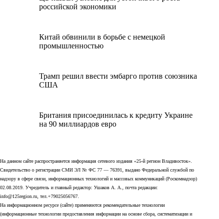
российской экономики
Китай обвинили в борьбе с немецкой
промышленностью
Трамп решил ввести эмбарго против союзника
США
Британия присоединилась к кредиту Украине
на 90 миллиардов евро
На данном сайте распространяется информация сетевого издания «25-й регион Владивосток».
Свидетельство о регистрации СМИ ЭЛ № ФС 77 — 76391, выдано Федеральной службой по
надзору в сфере связи, информационных технологий и массовых коммуникаций (Роскомнадзор)
02.08.2019. Учредитель и главный редактор: Ушаков А. А., почта редакции:
info@125region.ru, тел.+79025056767.
На информационном ресурсе (сайте) применяются рекомендательные технологии
(информационные технологии предоставления информации на основе сбора, систематизации и