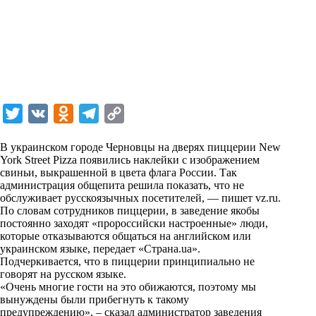
T
V
O
T
C
w
K
d
e
o
В украинском городе Черновцы на дверях пиццерии New
i
n
l
p
York Street Pizza появились наклейки с изображением
свиньи, выкрашенной в цвета флага России. Так
t
o
e
y
администрация общепита решила показать, что не
t
k
g
L
обслуживает русскоязычных посетителей, — пишет
vz.ru
.
По словам сотрудников пиццерии, в заведение якобы
e
l
r
i
постоянно заходят «пророссийски настроенные» люди,
r
a
a
n
которые отказываются общаться на английском или
украинском языке, передает «Страна.ua».
s
m
k
Подчеркивается, что в пиццерии принципиально не
s
говорят на русском языке.
«Очень многие гости на это обижаются, поэтому мы
n
вынуждены были прибегнуть к такому
i
предупреждению», – сказал администратор заведения