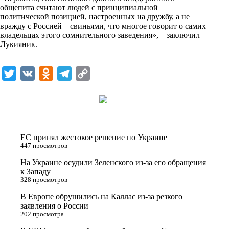
общепита считают людей с принципиальной
политической позицией, настроенных на дружбу, а не
вражду с Россией – свиньями, что многое говорит о самих
владельцах этого сомнительного заведения», – заключил
Лукияник.
T
V
O
T
C
w
K
d
e
o
i
n
l
p
t
o
e
y
t
k
g
L
ЕС принял жестокое решение по Украине
e
l
r
i
447 просмотров
r
a
a
n
На Украине осудили Зеленского из-за его обращения
к Западу
s
m
k
328 просмотров
s
В Европе обрушились на Каллас из-за резкого
n
заявления о России
202 просмотра
i