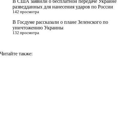
В США заявили о бесплатной передаче Украине
k
разведданных для нанесения ударов по России
i
142 просмотра
В Госдуме рассказали о плане Зеленского по
уничтожению Украины
132 просмотра
Читайте также: