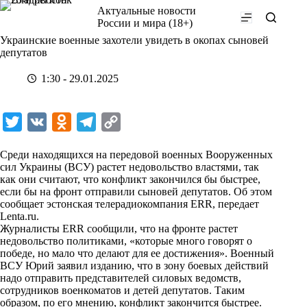
Перейти
Актуальные новости
к
России и мира (18+)
сути
Украинские военные захотели увидеть в окопах сыновей
депутатов
1:30 - 29.01.2025
T
V
O
T
C
w
K
d
e
o
Среди находящихся на передовой военных Вооруженных
i
n
l
p
сил Украины (ВСУ) растет недовольство властями, так
как они считают, что конфликт закончился бы быстрее,
t
o
e
y
если бы на фронт отправили сыновей депутатов. Об этом
t
k
g
L
сообщает эстонская телерадиокомпания ERR, передает
Lenta.ru
.
e
l
r
i
Журналисты ERR сообщили, что на фронте растет
r
a
a
n
недовольство политиками, «которые много говорят о
победе, но мало что делают для ее достижения». Военный
s
m
k
ВСУ Юрий заявил изданию, что в зону боевых действий
s
надо отправить представителей силовых ведомств,
сотрудников военкоматов и детей депутатов. Таким
n
образом, по его мнению, конфликт закончится быстрее.