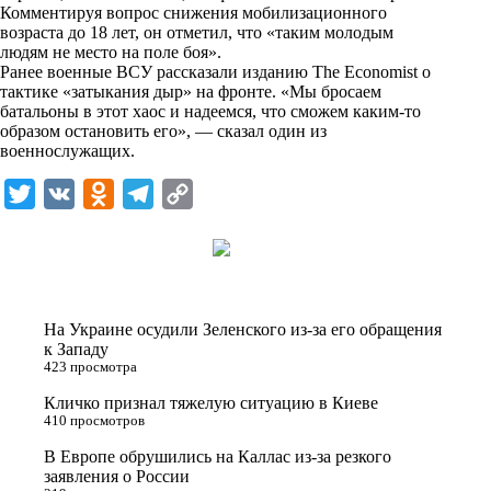
i
Комментируя вопрос снижения мобилизационного
возраста до 18 лет, он отметил, что «таким молодым
k
людям не место на поле боя».
Ранее военные ВСУ рассказали изданию The Economist о
i
тактике «затыкания дыр» на фронте. «Мы бросаем
батальоны в этот хаос и надеемся, что сможем каким-то
образом остановить его», — сказал один из
военнослужащих.
T
V
O
T
C
w
K
d
e
o
i
n
l
p
t
o
e
y
t
k
g
L
На Украине осудили Зеленского из-за его обращения
e
l
r
i
к Западу
423 просмотра
r
a
a
n
Кличко признал тяжелую ситуацию в Киеве
s
m
k
410 просмотров
s
В Европе обрушились на Каллас из-за резкого
n
заявления о России