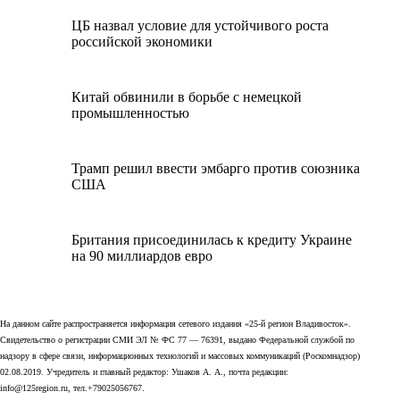
ЦБ назвал условие для устойчивого роста
российской экономики
Китай обвинили в борьбе с немецкой
промышленностью
Трамп решил ввести эмбарго против союзника
США
Британия присоединилась к кредиту Украине
на 90 миллиардов евро
На данном сайте распространяется информация сетевого издания «25-й регион Владивосток».
Свидетельство о регистрации СМИ ЭЛ № ФС 77 — 76391, выдано Федеральной службой по
надзору в сфере связи, информационных технологий и массовых коммуникаций (Роскомнадзор)
02.08.2019. Учредитель и главный редактор: Ушаков А. А., почта редакции:
info@125region.ru, тел.+79025056767.