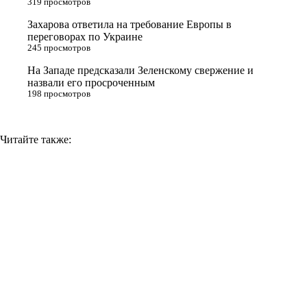
319 просмотров
i
Захарова ответила на требование Европы в
k
переговорах по Украине
i
245 просмотров
На Западе предсказали Зеленскому свержение и
назвали его просроченным
198 просмотров
Читайте также: