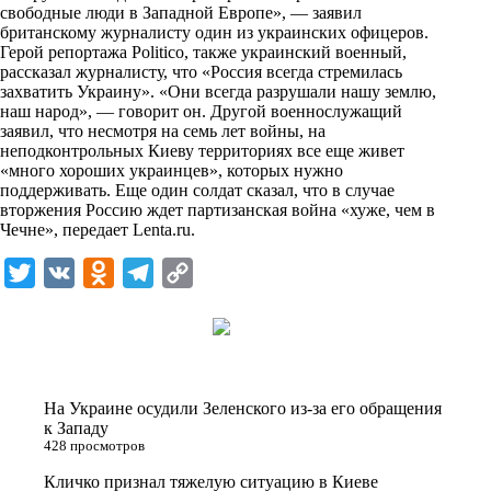
i
свободные люди в Западной Европе», — заявил
британскому журналисту один из украинских офицеров.
k
Герой репортажа Politico, также украинский военный,
рассказал журналисту, что «Россия всегда стремилась
i
захватить Украину». «Они всегда разрушали нашу землю,
наш народ», — говорит он. Другой военнослужащий
заявил, что несмотря на семь лет войны, на
неподконтрольных Киеву территориях все еще живет
«много хороших украинцев», которых нужно
поддерживать. Еще один солдат сказал, что в случае
вторжения Россию ждет партизанская война «хуже, чем в
Чечне», передает
Lenta.ru
.
T
V
O
T
C
w
K
d
e
o
i
n
l
p
t
o
e
y
t
k
g
L
На Украине осудили Зеленского из-за его обращения
e
l
r
i
к Западу
428 просмотров
r
a
a
n
Кличко признал тяжелую ситуацию в Киеве
s
m
k