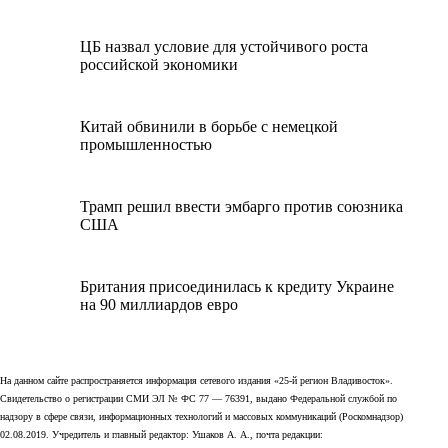
ЦБ назвал условие для устойчивого роста
российской экономики
Китай обвинили в борьбе с немецкой
промышленностью
Трамп решил ввести эмбарго против союзника
США
Британия присоединилась к кредиту Украине
на 90 миллиардов евро
На данном сайте распространяется информация сетевого издания «25-й регион Владивосток».
Свидетельство о регистрации СМИ ЭЛ № ФС 77 — 76391, выдано Федеральной службой по
надзору в сфере связи, информационных технологий и массовых коммуникаций (Роскомнадзор)
02.08.2019. Учредитель и главный редактор: Ушаков А. А., почта редакции: