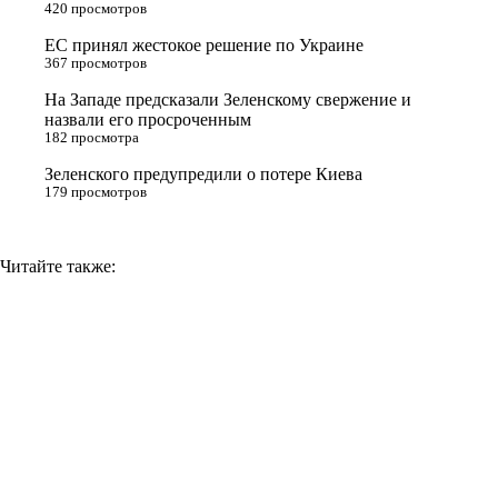
420 просмотров
s
ЕС принял жестокое решение по Украине
n
367 просмотров
i
На Западе предсказали Зеленскому свержение и
назвали его просроченным
k
182 просмотра
i
Зеленского предупредили о потере Киева
179 просмотров
Читайте также: