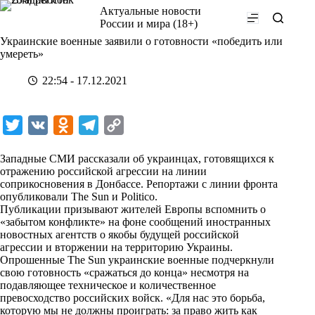
Перейти
Актуальные новости
к
России и мира (18+)
сути
Украинские военные заявили о готовности «победить или
умереть»
22:54 - 17.12.2021
T
V
O
T
C
w
K
d
e
o
Западные СМИ рассказали об украинцах, готовящихся к
i
n
l
p
отражению российской агрессии на линии
соприкосновения в Донбассе. Репортажи с линии фронта
t
o
e
y
опубликовали The Sun и Politico.
t
k
g
L
Публикации призывают жителей Европы вспомнить о
«забытом конфликте» на фоне сообщений иностранных
e
l
r
i
новостных агентств о якобы будущей российской
r
a
a
n
агрессии и вторжении на территорию Украины.
Опрошенные The Sun украинские военные подчеркнули
s
m
k
свою готовность «сражаться до конца» несмотря на
s
подавляющее техническое и количественное
превосходство российских войск. «Для нас это борьба,
n
которую мы не должны проиграть: за право жить как