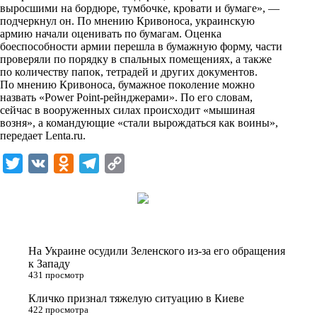
выросшими на бордюре, тумбочке, кровати и бумаге», —
k
подчеркнул он. По мнению Кривоноса, украинскую
армию начали оценивать по бумагам. Оценка
i
боеспособности армии перешла в бумажную форму, части
проверяли по порядку в спальных помещениях, а также
по количеству папок, тетрадей и других документов.
По мнению Кривоноса, бумажное поколение можно
назвать «Power Point-рейнджерами». По его словам,
сейчас в вооруженных силах происходит «мышиная
возня», а командующие «стали вырождаться как воины»,
передает
Lenta.ru
.
T
V
O
T
C
w
K
d
e
o
i
n
l
p
t
o
e
y
t
k
g
L
На Украине осудили Зеленского из-за его обращения
e
l
r
i
к Западу
431 просмотр
r
a
a
n
Кличко признал тяжелую ситуацию в Киеве
s
m
k
422 просмотра