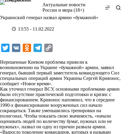
Перейти
Актуальные новости
к
России и мира (18+)
сути
Украинский генерал назвал армию «бумажной»
13:55 - 11.02.2022
T
V
O
T
C
w
K
d
e
o
Нерешенные Киевом проблемы привели к
i
n
l
p
возникновению на Украине «бумажной» армии, заявил
генерал, бывший первый заместитель командующего Сил
t
o
e
y
специальных операций армии Украины Сергей Кривонос,
t
k
g
L
сообщает «
Новое время
».
Как уточнил генерал ВСУ, основными проблемами армии
e
l
r
i
были отсутствие практической подготовки и кризис с
r
a
a
n
финансированием. Кривонос напомнил, что в середине
1990-х финансирование вооруженных сил начало
s
m
k
сокращаться. Также уменьшились тренировки на
s
полигонах. Чтобы показать свою значимость, «начали
оценивать людей по количеству бумаг, нужных или не
n
нужных», назвал он одну из причин развала армии.
i
«Выросло поколение командиров, которых я называю