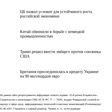
ЦБ назвал условие для устойчивого роста
российской экономики
Китай обвинили в борьбе с немецкой
промышленностью
Трамп решил ввести эмбарго против союзника
США
Британия присоединилась к кредиту Украине
на 90 миллиардов евро
На данном сайте распространяется информация сетевого издания «25-й регион Владивосток».
Свидетельство о регистрации СМИ ЭЛ № ФС 77 — 76391, выдано Федеральной службой по
надзору в сфере связи, информационных технологий и массовых коммуникаций (Роскомнадзор)
02.08.2019. Учредитель и главный редактор: Ушаков А. А., почта редакции: