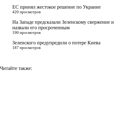
s
ЕС принял жестокое решение по Украине
n
420 просмотров
i
На Западе предсказали Зеленскому свержение и
назвали его просроченным
k
190 просмотров
i
Зеленского предупредили о потере Киева
187 просмотров
Читайте также: