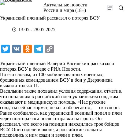
Перейти
Актуальные новости
к
России и мира (18+)
сути
Украинский пленный рассказал о потерях ВСУ
13:05 - 28.05.2025
T
V
O
T
C
w
K
d
e
o
Украинский пленный Валерий Василькин рассказал о
i
n
l
p
потерях ВСУ в беседе с
РИА Новости
.
По его словам, из 100 мобилизованных военных,
t
o
e
y
брошенных командованием ВСУ в бои у Дзержинска
t
k
g
L
выжили только 11.
Василькин также похвалил условия содержания, отметив,
e
l
r
i
что попавшим в российский плен украинским солдатам
r
a
a
n
оказывают и медицинскую помощь. «Нас русские
солдаты сейчас кормят, лечат и оберегают», — сказал он.
s
m
k
Ранее сообщалось, как украинский военный попал в плен
s
через полтора часа после отправки на фронт. Он
рассказал, что всего на позиции находились трое бойцов
n
ВСУ. Они сидели в окопе, а российские солдаты
i
подкрались к ним сзади и взяли в плен.