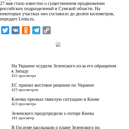
27 мая стало известно о существенном продвижении
k
российских подразделений в Сумской области. На
некоторых участках оно составило до десяти километров,
i
передает
Lenta.ru
.
T
V
O
T
C
w
K
d
e
o
i
n
l
p
t
o
e
y
t
k
g
L
На Украине осудили Зеленского из-за его обращения
e
l
r
i
к Западу
432 просмотра
r
a
a
n
ЕС принял жестокое решение по Украине
s
m
k
425 просмотров
s
Кличко признал тяжелую ситуацию в Киеве
n
423 просмотра
i
Зеленского предупредили о потере Киева
181 просмотр
k
i
В Госдуме рассказали о плане Зеленского по