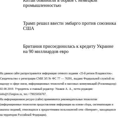
Китай обвинили в борьбе с немецкой
промышленностью
Трамп решил ввести эмбарго против союзника
США
Британия присоединилась к кредиту Украине
на 90 миллиардов евро
На данном сайте распространяется информация сетевого издания «25-й регион Владивосток».
Свидетельство о регистрации СМИ ЭЛ № ФС 77 — 76391, выдано Федеральной службой по
надзору в сфере связи, информационных технологий и массовых коммуникаций (Роскомнадзор)
02.08.2019. Учредитель и главный редактор: Ушаков А. А., почта редакции:
info@125region.ru, тел.+79025056767.
На информационном ресурсе (сайте) применяются рекомендательные технологии
(информационные технологии предоставления информации на основе сбора, систематизации и
анализа сведений, относящихся к предпочтениям пользователей сети «Интернет», находящихся
на территории Российской Федерации).