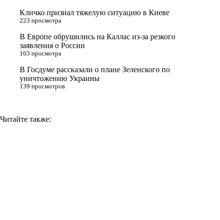
s
Кличко признал тяжелую ситуацию в Киеве
n
223 просмотра
i
В Европе обрушились на Каллас из-за резкого
заявления о России
k
163 просмотра
i
В Госдуме рассказали о плане Зеленского по
уничтожению Украины
139 просмотров
Читайте также: