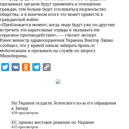
n
призывных органов будут применять в отношении
i
граждан, тем больше будет усиливаться недовольство
общества, и в конечном итоге это может привести к
k
гражданской войне.
«Приближается момент, когда люди будут уже по-другому
i
встречать эти карательные отряды и оказывать им
серьезное противодействие», — считает эксперт.
Ранее министр здравоохранения Украины Виктор Ляшко
сообщил, что у врачей начали забирать бронь от
мобилизации и призывать на службу по запросу
Минобороны.
T
V
O
T
C
w
K
d
e
o
i
n
l
p
t
o
e
y
t
k
g
L
На Украине осудили Зеленского из-за его обращения
e
l
r
i
к Западу
439 просмотров
r
a
a
n
ЕС принял жестокое решение по Украине
s
m
k
435 просмотров