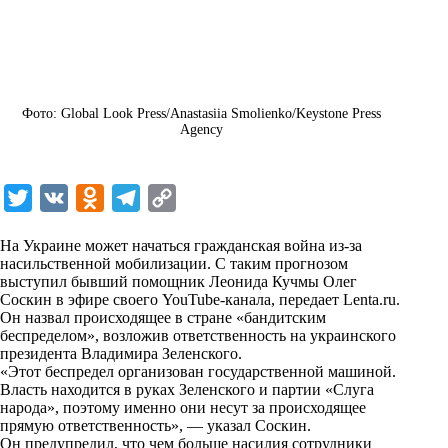
Фото: Global Look Press/Anastasiia Smolienko/Keystone Press
Agency
T
V
O
T
C
w
K
d
e
o
На Украине может начаться гражданская война из-за
i
n
l
p
насильственной мобилизации. С таким прогнозом
выступил бывший помощник Леонида Кучмы Олег
t
o
e
y
Соскин в эфире своего YouTube-канала, передает
Lenta.ru
.
t
k
g
L
Он назвал происходящее в стране «бандитским
беспределом», возложив ответственность на украинского
e
l
r
i
президента Владимира Зеленского.
r
a
a
n
«Этот беспредел организован государственной машиной.
Власть находится в руках Зеленского и партии «Слуга
s
m
k
народа», поэтому именно они несут за происходящее
s
прямую ответственность», — указал Соскин.
Он предупредил, что чем больше насилия сотрудники