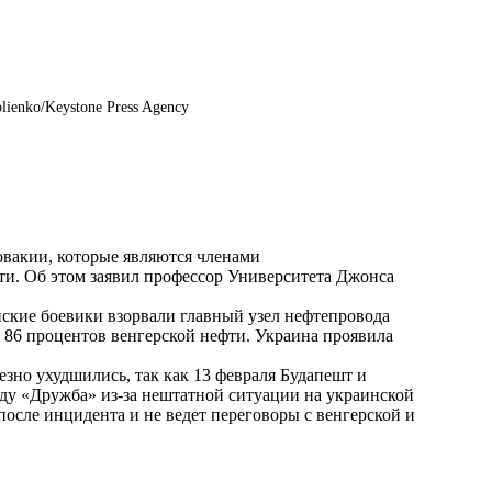
lienko/Keystone Press Agency
вакии, которые являются членами
фти. Об этом заявил профессор Университета Джонса
ские боевики взорвали главный узел нефтепровода
 86 процентов венгерской нефти. Украина проявила
но ухудшились, так как 13 февраля Будапешт и
оду «Дружба» из-за нештатной ситуации на украинской
после инцидента и не ведет переговоры с венгерской и