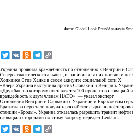
Фото: Global Look Press/Anastasiia Smo
T
V
O
T
C
w
K
d
e
o
Украина проявила враждебность по отношению к Венгрии и Сло
i
n
l
p
Североатлантического альянса, ограничив для них поставки не
Хопкинса Стив Ханке в своем аккаунте социальной сети Х.
t
o
e
y
«Вчера Украина выступила против Словакии и Венгрии. Украин
t
k
g
L
«Дружба», по которому поставляется 100 процентов словацкой и
враждебность к двум членам НАТО», — указал эксперт.
e
l
r
i
Отношения Венгрии и Словакии с Украиной и Евросоюзом серьез
r
a
a
n
Братислава перестали получать российское сырье по нефтепров
станции «Броды». Украина отказалась разрешить транзит нефти 
s
m
k
словацкой сторонами по этому вопросу, передает
Lenta.ru
.
s
T
V
O
T
C
n