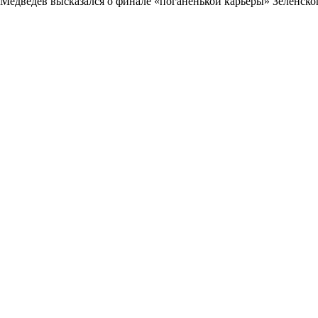
Медведев высказался о финале «поганенькой карьеры» Зеленско