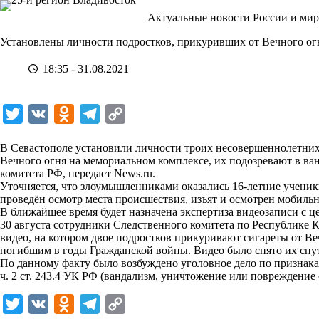
Перейти
Актуальные новости России и мир
к
сути
Установлены личности подростков, прикуривших от Вечного ог
18:35 - 31.08.2021
T
V
O
T
C
w
K
d
e
o
В Севастополе установили личности троих несовершеннолетних
i
n
l
p
Вечного огня на мемориальном комплексе, их подозревают в ван
комитета РФ, передает
t
o
e
News.ru
y
.
Уточняется, что злоумышленниками
оказались
16-летние ученик
t
k
g
L
проведён осмотр места происшествия, изъят и осмотрен мобиль
В ближайшее время будет назначена экспертиза видеозаписи с ц
e
l
r
i
30 августа сотрудники Следственного комитета по Республике
r
a
a
n
видео, на котором двое подростков прикуривают сигареты от В
погибшим в годы Гражданской войны. Видео было снято их спу
s
m
k
По данному факту было возбуждено уголовное дело по признакам
s
ч. 2 ст. 243.4 УК РФ (вандализм, уничтожение или повреждение 
n
T
V
O
T
C
i