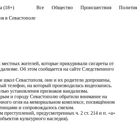
а (18+)
Все
Общество
Происшествия
Политик
ня в Севастополе
 местных жителей, которые прикуривали сигареты от
дализме. Об этом сообщается на сайте Следственного
и школ Севастополя, они и их родители допрошены,
ный телефон, на который производилась видеозапись.
елью установления признаков вандализма.
 Крым и городу Севастополю обратили внимание на
ечного огня на мемориальном комплексе, посвящённом
тницами и сопровождалось смехом.
 преступлений, предусмотренных ч. 2 ст. 214 и п. «а»
объектов культурного наследия).