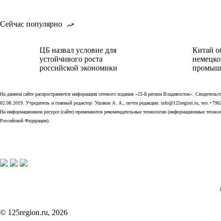
Сейчас популярно
ЦБ назвал условие для
Китай о
устойчивого роста
немецко
российской экономики
промыш
На данном сайте распространяется информация сетевого издания «25-й регион Владивосток». Свидетел
02.08.2019. Учредитель и главный редактор: Ушаков А. А., почта редакции: info@125region.ru, тел.+790
На информационном ресурсе (сайте) применяются рекомендательные технологии (информационные технолог
Российской Федерации).
© 125region.ru, 2026