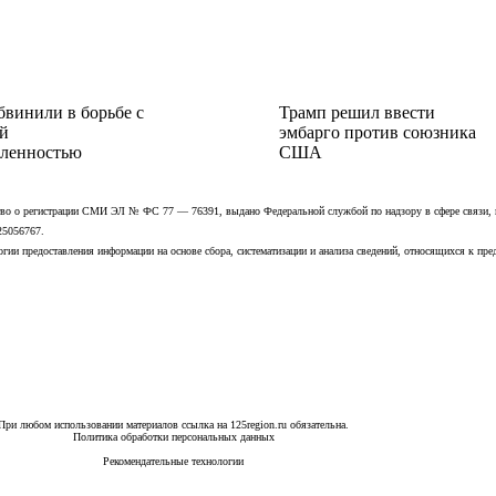
бвинили в борьбе с
Трамп решил ввести
й
эмбарго против союзника
ленностью
США
ьство о регистрации СМИ ЭЛ № ФС 77 — 76391, выдано Федеральной службой по надзору в сфере связи,
25056767.
ии предоставления информации на основе сбора, систематизации и анализа сведений, относящихся к пре
При любом использовании материалов ссылка на 125region.ru обязательна.
Политика обработки персональных данных
Рекомендательные технологии