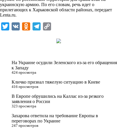
n
украинскую армию. По его словам, речь идет о
i
прилегающих к Харьковской области районах, передает
Lenta.ru
.
k
i
T
V
O
T
C
w
K
d
e
o
i
n
l
p
t
o
e
y
t
k
g
L
На Украине осудили Зеленского из-за его обращения
e
l
r
i
к Западу
424 просмотра
r
a
a
n
Кличко признал тяжелую ситуацию в Киеве
s
m
k
416 просмотров
s
В Европе обрушились на Каллас из-за резкого
n
заявления о России
323 просмотра
i
Захарова ответила на требование Европы в
k
переговорах по Украине
i
247 просмотров