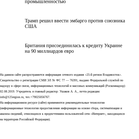
промышленностью
Трамп решил ввести эмбарго против союзника
США
Британия присоединилась к кредиту Украине
на 90 миллиардов евро
На данном сайте распространяется информация сетевого издания «25-й регион Владивосток».
Свидетельство о регистрации СМИ ЭЛ № ФС 77 — 76391, выдано Федеральной службой по
надзору в сфере связи, информационных технологий и массовых коммуникаций (Роскомнадзор)
02.08.2019. Учредитель и главный редактор: Ушаков А. А., почта редакции:
info@125region.ru, тел.+79025056767.
На информационном ресурсе (сайте) применяются рекомендательные технологии
(информационные технологии предоставления информации на основе сбора, систематизации и
анализа сведений, относящихся к предпочтениям пользователей сети «Интернет», находящихся
на территории Российской Федерации).