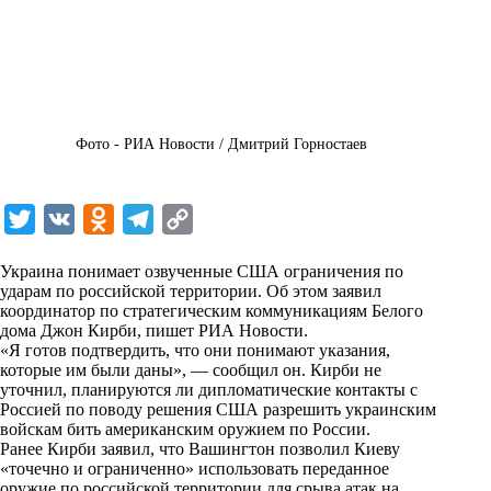
Фото - РИА Новости / Дмитрий Горностаев
T
V
O
T
C
w
K
d
e
o
Украина понимает озвученные США ограничения по
i
n
l
p
ударам по российской территории. Об этом заявил
координатор по стратегическим коммуникациям Белого
t
o
e
y
дома Джон Кирби, пишет
РИА
Новости
.
t
k
g
L
«Я готов подтвердить, что они понимают указания,
которые им были даны», — сообщил он. Кирби не
e
l
r
i
уточнил, планируются ли дипломатические контакты с
r
a
a
n
Россией по поводу решения США разрешить украинским
войскам бить американским оружием по России.
s
m
k
Ранее Кирби заявил, что Вашингтон позволил Киеву
s
«точечно и ограниченно» использовать переданное
оружие по российской территории для срыва атак на