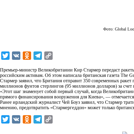
Фото: Global Loo
T
V
O
T
C
w
K
d
e
o
Премьер-министр Великобритании Кир Стармер передаст ракет
i
n
l
p
российским активам. Об этом написала британская газета The Gu
Стармер заявил, что Британия отправит 350 современных ракет
t
o
e
y
миллионов фунтов стерлингов (95 миллионов долларов) за счет
t
k
g
L
«Этот шаг знаменует собой первый случай, когда Великобритания
прямого финансирования вооружения для Киева», — отмечается
e
l
r
i
Ранее ирландский журналист Чей Боуз заявил, что Стармер трат
r
a
a
n
мнению, предотвратить «Стармергеддон» может только британс
s
m
k
T
V
O
T
C
s
w
K
d
e
o
n