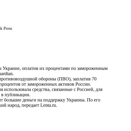
k Press
ы Украине, оплатив их процентами по замороженным
ardian.
 противовоздушной обороны (ПВО), заплатив 70
 процентов от замороженных активов России.
 использовала средства, связанные с Россией, для
 в публикации.
ит большие деньги на поддержку Украины. По его
кий народ, передает
Lenta.ru
.