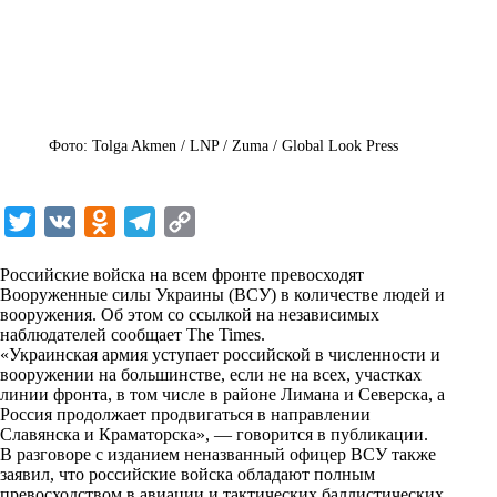
Фото: Tolga Akmen / LNP / Zuma / Global Look Press
T
V
O
T
C
w
K
d
e
o
Российские войска на всем фронте превосходят
i
n
l
p
Вооруженные силы Украины (ВСУ) в количестве людей и
вооружения. Об этом со ссылкой на независимых
t
o
e
y
наблюдателей сообщает The Times.
t
k
g
L
«Украинская армия уступает российской в численности и
вооружении на большинстве, если не на всех, участках
e
l
r
i
линии фронта, в том числе в районе Лимана и Северска, а
r
a
a
n
Россия продолжает продвигаться в направлении
Славянска и Краматорска», — говорится в публикации.
s
m
k
В разговоре с изданием неназванный офицер ВСУ также
s
заявил, что российские войска обладают полным
превосходством в авиации и тактических баллистических