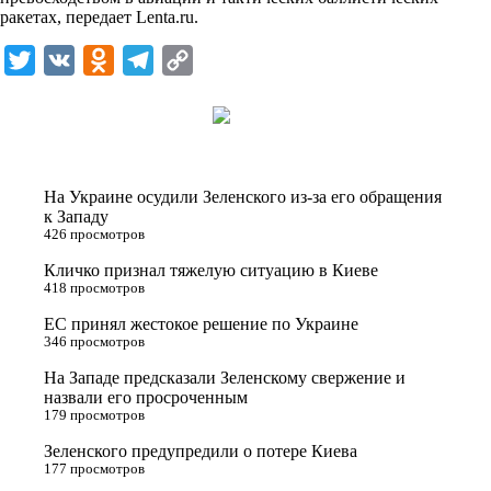
n
ракетах, передает
Lenta.ru
.
i
T
V
O
T
C
k
w
K
d
e
o
i
i
n
l
p
t
o
e
y
t
k
g
L
На Украине осудили Зеленского из-за его обращения
e
l
r
i
к Западу
426 просмотров
r
a
a
n
Кличко признал тяжелую ситуацию в Киеве
s
m
k
418 просмотров
s
ЕС принял жестокое решение по Украине
n
346 просмотров
i
На Западе предсказали Зеленскому свержение и
назвали его просроченным
k
179 просмотров
i
Зеленского предупредили о потере Киева
177 просмотров