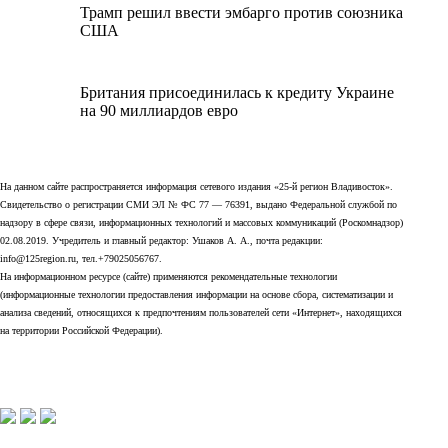
Трамп решил ввести эмбарго против союзника
США
Британия присоединилась к кредиту Украине
на 90 миллиардов евро
На данном сайте распространяется информация сетевого издания «25-й регион Владивосток».
Свидетельство о регистрации СМИ ЭЛ № ФС 77 — 76391, выдано Федеральной службой по
надзору в сфере связи, информационных технологий и массовых коммуникаций (Роскомнадзор)
02.08.2019. Учредитель и главный редактор: Ушаков А. А., почта редакции:
info@125region.ru, тел.+79025056767.
На информационном ресурсе (сайте) применяются рекомендательные технологии
(информационные технологии предоставления информации на основе сбора, систематизации и
анализа сведений, относящихся к предпочтениям пользователей сети «Интернет», находящихся
на территории Российской Федерации).