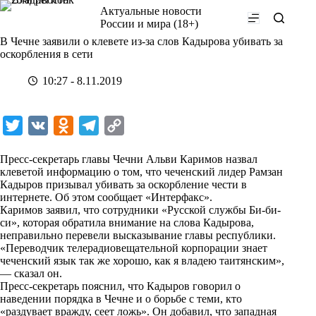
Перейти
Актуальные новости
к
России и мира (18+)
сути
В Чечне заявили о клевете из-за слов Кадырова убивать за
оскорбления в сети
10:27 - 8.11.2019
T
V
O
T
C
w
K
d
e
o
Пресс-секретарь главы Чечни Альви Каримов назвал
i
n
l
p
клеветой информацию о том, что чеченский лидер Рамзан
Кадыров призывал убивать за оскорбление чести в
t
o
e
y
интернете. Об этом сообщает
«Интерфакс»
.
t
k
g
L
Каримов заявил, что сотрудники «Русской службы Би-би-
си», которая обратила внимание на слова Кадырова,
e
l
r
i
неправильно перевели высказывание главы республики.
r
a
a
n
«Переводчик телерадиовещательной корпорации знает
чеченский язык так же хорошо, как я владею таитянским»,
s
m
k
— сказал он.
s
Пресс-секретарь пояснил, что Кадыров говорил о
наведении порядка в Чечне и о борьбе с теми, кто
n
«раздувает вражду, сеет ложь». Он добавил, что западная