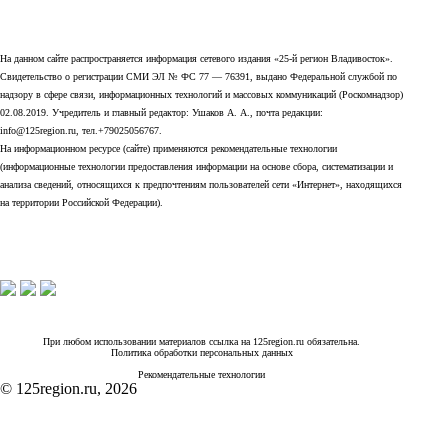
На данном сайте распространяется информация сетевого издания «25-й регион Владивосток».
Свидетельство о регистрации СМИ ЭЛ № ФС 77 — 76391, выдано Федеральной службой по
надзору в сфере связи, информационных технологий и массовых коммуникаций (Роскомнадзор)
02.08.2019. Учредитель и главный редактор: Ушаков А. А., почта редакции:
info@125region.ru, тел.+79025056767.
На информационном ресурсе (сайте) применяются рекомендательные технологии
(информационные технологии предоставления информации на основе сбора, систематизации и
анализа сведений, относящихся к предпочтениям пользователей сети «Интернет», находящихся
на территории Российской Федерации).
При любом использовании материалов ссылка на 125region.ru обязательна.
Политика обработки персональных данных
Рекомендательные технологии
© 125region.ru, 2026