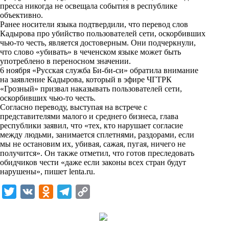
i
пресса никогда не освещала события в республике
объективно.
k
Ранее носители языка подтвердили, что перевод слов
Кадырова про убийство пользователей сети, оскорбивших
i
чью-то честь, является достоверным. Они подчеркнули,
что слово «убивать» в чеченском языке может быть
употреблено в переносном значении.
6 ноября «Русская служба Би-би-си» обратила внимание
на заявление Кадырова, который в эфире ЧГТРК
«Грозный» призвал наказывать пользователей сети,
оскорбивших чью-то честь.
Согласно переводу, выступая на встрече с
представителями малого и среднего бизнеса, глава
республики заявил, что «тех, кто нарушает согласие
между людьми, занимается сплетнями, раздорами, если
мы не остановим их, убивая, сажая, пугая, ничего не
получится». Он также отметил, что готов преследовать
обидчиков чести «даже если законы всех стран будут
нарушены», пишет
lenta.ru
.
T
V
O
T
C
w
K
d
e
o
i
n
l
p