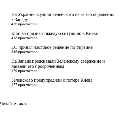
t
o
e
y
t
k
g
L
На Украине осудили Зеленского из-за его обращения
e
l
r
i
к Западу
426 просмотров
r
a
a
n
Кличко признал тяжелую ситуацию в Киеве
s
m
k
418 просмотров
s
ЕС принял жестокое решение по Украине
n
346 просмотров
i
На Западе предсказали Зеленскому свержение и
назвали его просроченным
k
179 просмотров
i
Зеленского предупредили о потере Киева
177 просмотров
Читайте также: