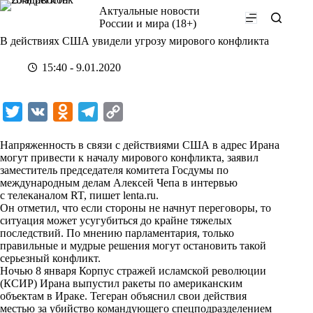
Перейти
Актуальные новости
к
России и мира (18+)
сути
В действиях США увидели угрозу мирового конфликта
15:40 - 9.01.2020
T
V
O
T
C
w
K
d
e
o
Напряженность в связи с действиями США в адрес Ирана
i
n
l
p
могут привести к началу мирового конфликта, заявил
заместитель председателя комитета Госдумы по
t
o
e
y
международным делам Алексей Чепа в интервью
t
k
g
L
с телеканалом RT, пишет
lenta.ru
.
Он отметил, что если стороны не начнут переговоры, то
e
l
r
i
ситуация может усугубиться до крайне тяжелых
r
a
a
n
последствий. По мнению парламентария, только
правильные и мудрые решения могут остановить такой
s
m
k
серьезный конфликт.
s
Ночью 8 января Корпус стражей исламской революции
(КСИР) Ирана выпустил ракеты по американским
n
объектам в Ираке. Тегеран объяснил свои действия
i
местью за убийство командующего спецподразделением