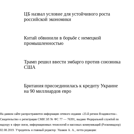
ЦБ назвал условие для устойчивого роста
российской экономики
Китай обвинили в борьбе с немецкой
промышленностью
Трамп решил ввести эмбарго против союзника
США
Британия присоединилась к кредиту Украине
на 90 миллиардов евро
На данном сайте распространяется информация сетевого издания «25-й регион Владивосток».
Свидетельство о регистрации СМИ ЭЛ № ФС 77 — 76391, выдано Федеральной службой по
надзору в сфере связи, информационных технологий и массовых коммуникаций (Роскомнадзор)
02.08.2019. Учредитель и главный редактор: Ушаков А. А., почта редакции: