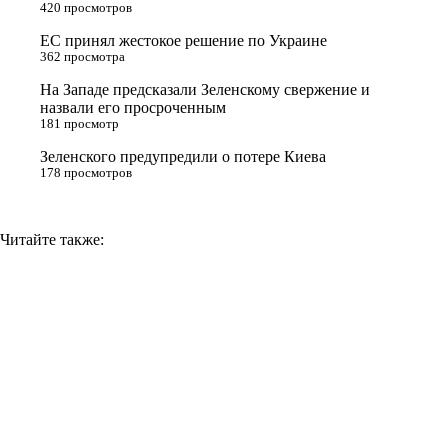
420 просмотров
s
ЕС принял жестокое решение по Украине
n
362 просмотра
i
На Западе предсказали Зеленскому свержение и
назвали его просроченным
k
181 просмотр
i
Зеленского предупредили о потере Киева
178 просмотров
Читайте также: