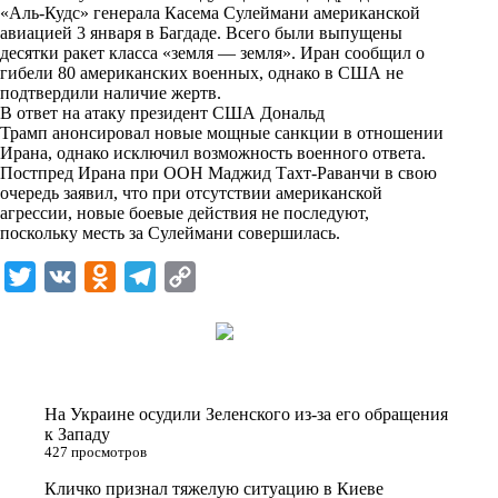
«Аль-Кудс» генерала Касема Сулеймани американской
k
авиацией 3 января в Багдаде. Всего были выпущены
десятки ракет класса «земля — земля». Иран сообщил о
i
гибели 80 американских военных, однако в США не
подтвердили наличие жертв.
В ответ на атаку президент США Дональд
Трамп анонсировал новые мощные санкции в отношении
Ирана, однако исключил возможность военного ответа.
Постпред Ирана при ООН Маджид Тахт-Раванчи в свою
очередь заявил, что при отсутствии американской
агрессии, новые боевые действия не последуют,
поскольку месть за Сулеймани совершилась.
T
V
O
T
C
w
K
d
e
o
i
n
l
p
t
o
e
y
t
k
g
L
На Украине осудили Зеленского из-за его обращения
e
l
r
i
к Западу
427 просмотров
r
a
a
n
Кличко признал тяжелую ситуацию в Киеве
s
m
k