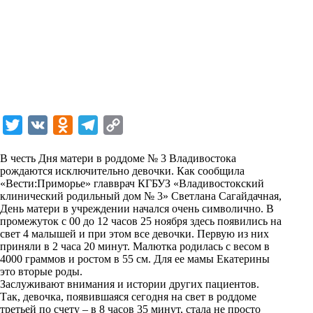
T
V
O
T
C
w
K
d
e
o
В честь Дня матери в роддоме № 3 Владивостока
i
n
l
p
рождаются исключительно девочки. Как сообщила
«Вести:Приморье» главврач КГБУЗ «Владивостокский
t
o
e
y
клинический родильный дом № 3» Светлана Сагайдачная,
t
k
g
L
День матери в учреждении начался очень символично. В
промежуток с 00 до 12 часов 25 ноября здесь появились на
e
l
r
i
свет 4 малышей и при этом все девочки. Первую из них
r
a
a
n
приняли в 2 часа 20 минут. Малютка родилась с весом в
4000 граммов и ростом в 55 см. Для ее мамы Екатерины
s
m
k
это вторые роды.
s
Заслуживают внимания и истории других пациентов.
Так, девочка, появившаяся сегодня на свет в роддоме
n
третьей по счету – в 8 часов 35 минут, стала не просто