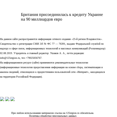
Британия присоединилась к кредиту Украине
на 90 миллиардов евро
На данном сайте распространяется информация сетевого издания «25-й регион Владивосток».
Свидетельство о регистрации СМИ ЭЛ № ФС 77 — 76391, выдано Федеральной службой по
надзору в сфере связи, информационных технологий и массовых коммуникаций (Роскомнадзор)
02.08.2019. Учредитель и главный редактор: Ушаков А. А., почта редакции:
info@125region.ru, тел.+79025056767.
На информационном ресурсе (сайте) применяются рекомендательные технологии
(информационные технологии предоставления информации на основе сбора, систематизации и
анализа сведений, относящихся к предпочтениям пользователей сети «Интернет», находящихся
на территории Российской Федерации).
При любом использовании материалов ссылка на 125region.ru обязательна.
Политика обработки персональных данных