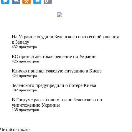
w
K
d
e
o
i
n
l
p
t
o
e
y
t
k
g
L
На Украине осудили Зеленского из-за его обращения
e
l
r
i
к Западу
432 просмотра
r
a
a
n
ЕС принял жестокое решение по Украине
s
m
k
425 просмотров
s
Кличко признал тяжелую ситуацию в Киеве
n
424 просмотра
i
Зеленского предупредили о потере Киева
182 просмотра
k
i
В Госдуме рассказали о плане Зеленского по
уничтожению Украины
135 просмотров
Читайте также: