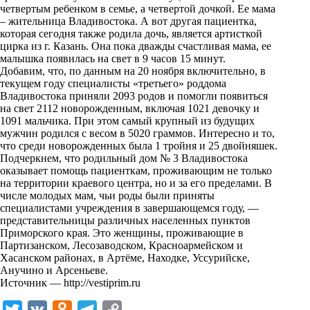
i
четвертым ребенком в семье, а четвертой дочкой. Ее мама
– жительница Владивостока. А вот другая пациентка,
k
которая сегодня также родила дочь, является артисткой
цирка из г. Казань. Она пока дважды счастливая мама, ее
i
малышка появилась на свет в 9 часов 15 минут.
Добавим, что, по данным на 20 ноября включительно, в
текущем году специалисты «третьего» роддома
Владивостока приняли 2093 родов и помогли появиться
на свет 2112 новорожденным, включая 1021 девочку и
1091 мальчика. При этом самый крупный из будущих
мужчин родился с весом в 5020 граммов. Интересно и то,
что среди новорожденных была 1 тройня и 25 двойняшек.
Подчеркнем, что родильный дом № 3 Владивостока
оказывает помощь пациенткам, проживающим не только
на территории краевого центра, но и за его пределами. В
числе молодых мам, чьи роды были приняты
специалистами учреждения в завершающемся году, —
представительницы различных населенных пунктов
Приморского края. Это женщины, проживающие в
Партизанском, Лесозаводском, Красноармейском и
Хасанском районах, в Артёме, Находке, Уссурийске,
Анучино и Арсеньеве.
Источник —
http://vestiprim.ru
T
V
O
T
C