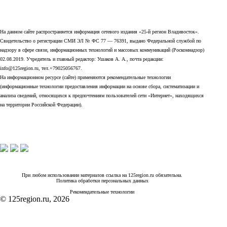
На данном сайте распространяется информация сетевого издания «25-й регион Владивосток».
Свидетельство о регистрации СМИ ЭЛ № ФС 77 — 76391, выдано Федеральной службой по
надзору в сфере связи, информационных технологий и массовых коммуникаций (Роскомнадзор)
02.08.2019. Учредитель и главный редактор: Ушаков А. А., почта редакции:
info@125region.ru, тел.+79025056767.
На информационном ресурсе (сайте) применяются рекомендательные технологии
(информационные технологии предоставления информации на основе сбора, систематизации и
анализа сведений, относящихся к предпочтениям пользователей сети «Интернет», находящихся
на территории Российской Федерации).
При любом использовании материалов ссылка на 125region.ru обязательна.
Политика обработки персональных данных
Рекомендательные технологии
© 125region.ru, 2026