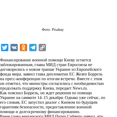
Фото: Pixabay
T
V
O
T
C
w
K
d
e
o
Финансирование военной помощи Киеву остается
i
n
l
p
заблокированным, главы МИД стран Евросоюза не
договорились о новом транше Украине из Европейского
t
o
e
y
фонда мира, заявил глава дипломатии ЕС Жозеп Боррель
t
k
g
L
на пресс-конференции по итогам встречи. Вместе с этим
он отметил, что министры согласились с необходимостью
e
l
r
i
продолжать поддержку Киева, передает
News.ru
.
r
a
a
n
Как пояснил Боррель, он ждет решения по помощи
Украине на саммите 14–15 декабря. Однако уже сейчас, по
s
m
k
его словам, ЕС запустил диалог с Киевом по будущим
s
гарантиям безопасности, предоставлению военной
помощи и долгосрочному финансированию.
n
Ранее глава венгерского МИД Петер Сийярто заявил, что