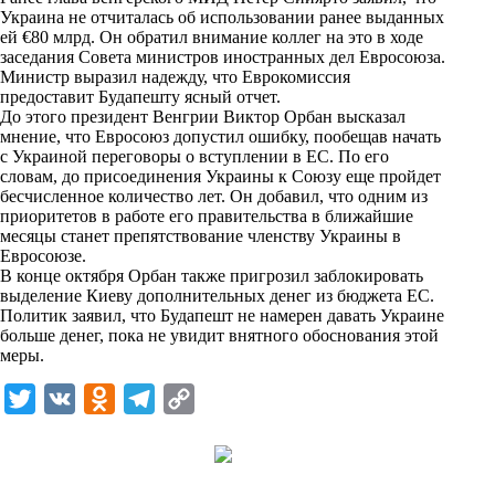
i
Украина не отчиталась об использовании ранее выданных
ей €80 млрд. Он обратил внимание коллег на это в ходе
k
заседания Совета министров иностранных дел Евросоюза.
Министр выразил надежду, что Еврокомиссия
i
предоставит Будапешту ясный отчет.
До этого президент Венгрии Виктор Орбан высказал
мнение, что Евросоюз допустил ошибку, пообещав начать
с Украиной переговоры о вступлении в ЕС. По его
словам, до присоединения Украины к Союзу еще пройдет
бесчисленное количество лет. Он добавил, что одним из
приоритетов в работе его правительства в ближайшие
месяцы станет препятствование членству Украины в
Евросоюзе.
В конце октября Орбан также пригрозил заблокировать
выделение Киеву дополнительных денег из бюджета ЕС.
Политик заявил, что Будапешт не намерен давать Украине
больше денег, пока не увидит внятного обоснования этой
меры.
T
V
O
T
C
w
K
d
e
o
i
n
l
p
t
o
e
y