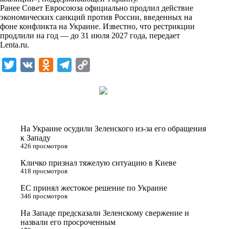
n
Ранее Совет Евросоюза официально продлил действие
i
экономических санкций против России, введенных на
фоне конфликта на Украине. Известно, что рестрикции
k
продлили на год — до 31 июля 2027 года, передает
Lenta.ru
.
i
T
V
O
T
C
w
K
d
e
o
i
n
l
p
t
o
e
y
t
k
g
L
На Украине осудили Зеленского из-за его обращения
e
l
r
i
к Западу
426 просмотров
r
a
a
n
Кличко признал тяжелую ситуацию в Киеве
s
m
k
418 просмотров
s
ЕС принял жестокое решение по Украине
n
346 просмотров
i
На Западе предсказали Зеленскому свержение и
назвали его просроченным
k