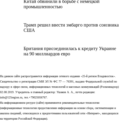
Китай обвинили в борьбе с немецкой
промышленностью
Трамп решил ввести эмбарго против союзника
США
Британия присоединилась к кредиту Украине
на 90 миллиардов евро
На данном сайте распространяется информация сетевого издания «25-й регион Владивосток».
Свидетельство о регистрации СМИ ЭЛ № ФС 77 — 76391, выдано Федеральной службой по
надзору в сфере связи, информационных технологий и массовых коммуникаций (Роскомнадзор)
02.08.2019. Учредитель и главный редактор: Ушаков А. А., почта редакции:
info@125region.ru, тел.+79025056767.
На информационном ресурсе (сайте) применяются рекомендательные технологии
(информационные технологии предоставления информации на основе сбора, систематизации и
анализа сведений, относящихся к предпочтениям пользователей сети «Интернет», находящихся
на территории Российской Федерации).