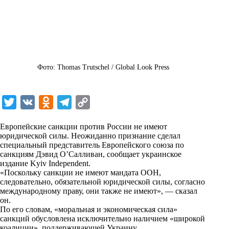
Фото: Thomas Trutschel / Global Look Press
T
V
O
T
C
w
K
d
e
o
Европейские санкции против России не имеют
i
n
l
p
юридической силы. Неожиданно признание сделал
специальный представитель Европейского союза по
t
o
e
y
санкциям Дэвид О’Салливан, сообщает украинское
t
k
g
L
издание Kyiv Independent.
«Поскольку санкции не имеют мандата ООН,
e
l
r
i
следовательно, обязательной юридической силы, согласно
r
a
a
n
международному праву, они также не имеют», — сказал
он.
s
m
k
По его словам, «моральная и экономическая сила»
s
санкций обусловлена исключительно наличием «широкой
коалиции», поддерживающей Украину.