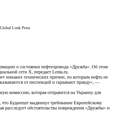
Global Look Press
рмацию о состоянии нефтепровода «Дружба». Об этом
циальной сети Х, передает
Lenta.ru
.
 нет никаких технических причин, по которым нефть не
тказываются от инспекций и скрывают правду», —
тную комиссию, которая отправится на Украину для
л, что Будапешт выдвинул требование Европейскому
ая расследует обстоятельства повреждения «Дружбы» и