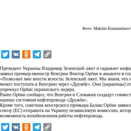
Фото: Maksim Konstantinov/
T
V
O
T
C
w
K
d
e
o
Президент Украины Владимир Зеленский лжет и скрывает инфо
i
n
l
p
заявил премьер-министр Венгрии Виктор Орбан в аккаунте в со
«Позвольте мне внести ясность: Зеленский лжет. Мы знаем, что
t
o
e
y
может поступать в Венгрию через «Дружбу». Они [украинцы] о
t
k
g
L
упрекнул Орбан украинского лидера.
Ранее Орбан сообщил, что Венгрия и Словакия создадут совмес
e
l
r
i
оценки состояния нефтепровода «Дружба».
r
a
a
n
Кроме того, советник венгерского премьера Балаш Орбан заяви
союзу (ЕС) отправить на Украину независимую комиссию, котор
s
m
k
возможность возобновления работы нефтепровода.
s
T
V
O
T
C
n