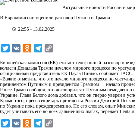
Перейти
Актуальные новости России и мир
к
сути
В Еврокомиссии оценили разговор Путина и Трампа
22:55 - 13.02.2025
T
V
O
T
C
w
K
d
e
o
Европейская комиссия (ЕК) считает телефонный разговор прези
i
n
l
p
коллеги Дональда Трампа началом мирного процесса по урегули
официальный представитель ЕК Паула Пинью, сообщает
t
o
e
y
ТАСС
.
«Важно отметить, что это начало мирного процесса по урегули
t
k
g
L
президентом Путиным и президентом Трампом — начало процес
Ранее Трамп сообщил, что договорился с Путиным немедленно 
e
l
r
i
Украине. Глава Белого дома добавил, что он твердо уверен в у
r
a
a
n
Кроме того, пресс-секретарь президента России Дмитрий Песков
по Украине пока преждевременно. По его словам, опыт Минских
s
m
k
будет учитывать его во всех дальнейших шагах, передает
Lenta.r
s
T
V
O
T
C
n
w
K
d
e
o
i