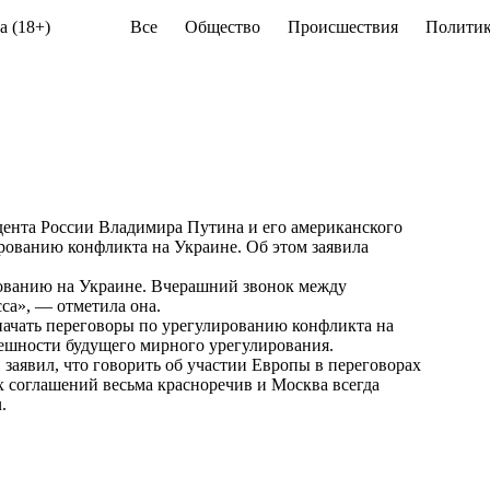
а (18+)
Все
Общество
Происшествия
Политик
дента России Владимира Путина и его американского
рованию конфликта на Украине. Об этом заявила
рованию на Украине. Вчерашний звонок между
са», — отметила она.
начать переговоры по урегулированию конфликта на
спешности будущего мирного урегулирования.
 заявил, что говорить об участии Европы в переговорах
 соглашений весьма красноречив и Москва всегда
u
.