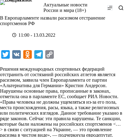
Перейти
Актуальные новости
к
России и мира (18+)
сути
В Европарламенте назвали расизмом отстранение
спортсменов РФ
11:00 - 13.03.2022
T
V
O
T
C
w
K
d
e
o
Решения международных спортивных федераций
i
n
l
p
отстранить от состязаний российских атлетов является
расизмом, заявила член Европарламента от партии
t
o
e
y
«Альтернатива для Германии» Кристин Андерсон.
t
k
g
L
Нарушены основные права, прописанные в законах,
отметила она в парламенте ЕС, сообщает
РИА Новости
.
e
l
r
i
«Права человека не должны ущемляться из-за его пола,
r
a
a
n
места происхождения, расы, языка, а также религиозных
или политических взглядов. Данное требование указано в
s
m
k
ряде законов. Сейчас эти правила нарушены. Те санкции,
s
которые были наложены на российских спортсменов <…
> в связи с ситуацией на Украине, — это проявление
n
расизма в чистом виде», — подчеркнула евродепутат.