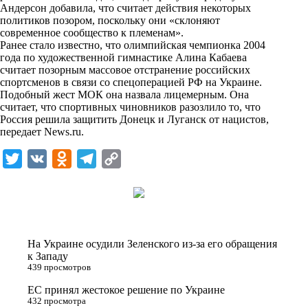
i
Андерсон добавила, что считает действия некоторых
политиков позором, поскольку они «склоняют
k
современное сообщество к племенам».
Ранее стало известно, что олимпийская чемпионка 2004
i
года по художественной гимнастике Алина Кабаева
считает позорным массовое отстранение российских
спортсменов в связи со спецоперацией РФ на Украине.
Подобный жест МОК она назвала лицемерным. Она
считает, что спортивных чиновников разозлило то, что
Россия решила защитить Донецк и Луганск от нацистов,
передает
News.ru
.
T
V
O
T
C
w
K
d
e
o
i
n
l
p
t
o
e
y
t
k
g
L
На Украине осудили Зеленского из-за его обращения
e
l
r
i
к Западу
439 просмотров
r
a
a
n
ЕС принял жестокое решение по Украине
s
m
k
432 просмотра