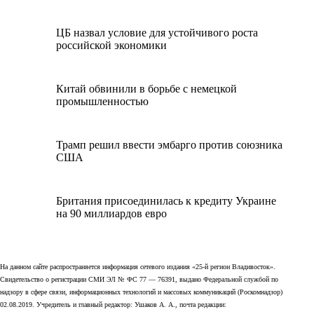
ЦБ назвал условие для устойчивого роста
российской экономики
Китай обвинили в борьбе с немецкой
промышленностью
Трамп решил ввести эмбарго против союзника
США
Британия присоединилась к кредиту Украине
на 90 миллиардов евро
На данном сайте распространяется информация сетевого издания «25-й регион Владивосток».
Свидетельство о регистрации СМИ ЭЛ № ФС 77 — 76391, выдано Федеральной службой по
надзору в сфере связи, информационных технологий и массовых коммуникаций (Роскомнадзор)
02.08.2019. Учредитель и главный редактор: Ушаков А. А., почта редакции: