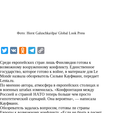
Фото: Horst Galuschka/dpa/ Global Look Press
T
V
O
T
C
w
K
d
e
o
Среди европейских стран лишь Финляндия готова к
i
n
l
p
возможному вооруженному конфликту. Единственное
государство, которое готово к войне, в материале для Le
t
o
e
y
Monde назвала обозреватель Сильви Кауфманн, передает
t
k
g
L
Lenta.ru
.
По мнению автора, атмосфера в европейских столицах и
e
l
r
i
в военных штабах изменилась. «Конфронтация между
r
a
a
n
Россией и страной НАТО теперь больше чем просто
гипотетический сценарий. Она вероятна», — написала
s
m
k
Кауфманн.
s
Обозреватель задалась вопросом, готовы ли страны
Европы к возможному конфликту. «Если не брать в расчет