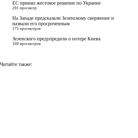
ЕС принял жестокое решение по Украине
n
291 просмотр
i
На Западе предсказали Зеленскому свержение и
назвали его просроченным
k
175 просмотров
i
Зеленского предупредили о потере Киева
169 просмотров
Читайте также: