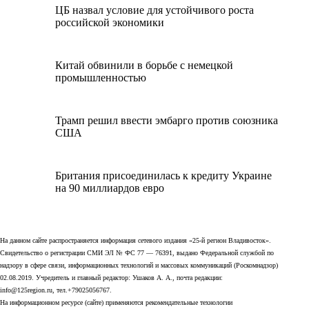
ЦБ назвал условие для устойчивого роста
российской экономики
Китай обвинили в борьбе с немецкой
промышленностью
Трамп решил ввести эмбарго против союзника
США
Британия присоединилась к кредиту Украине
на 90 миллиардов евро
На данном сайте распространяется информация сетевого издания «25-й регион Владивосток».
Свидетельство о регистрации СМИ ЭЛ № ФС 77 — 76391, выдано Федеральной службой по
надзору в сфере связи, информационных технологий и массовых коммуникаций (Роскомнадзор)
02.08.2019. Учредитель и главный редактор: Ушаков А. А., почта редакции:
info@125region.ru, тел.+79025056767.
На информационном ресурсе (сайте) применяются рекомендательные технологии