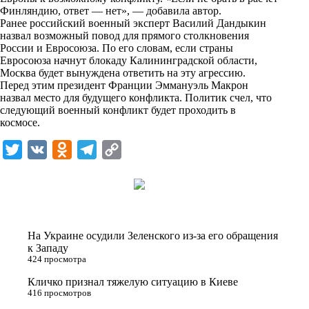
n
Финляндию, ответ — нет», — добавила автор.
i
Ранее российский военный эксперт Василий Дандыкин
назвал возможный повод для прямого столкновения
k
России и Евросоюза. По его словам, если страны
Евросоюза начнут блокаду Калининградской области,
i
Москва будет вынуждена ответить на эту агрессию.
Перед этим президент Франции Эммануэль Макрон
назвал место для будущего конфликта. Политик счел, что
следующий военный конфликт будет проходить в
космосе.
T
V
O
T
C
w
K
d
e
o
i
n
l
p
t
o
e
y
t
k
g
L
На Украине осудили Зеленского из-за его обращения
e
l
r
i
к Западу
424 просмотра
r
a
a
n
Кличко признал тяжелую ситуацию в Киеве
s
m
k
416 просмотров
s