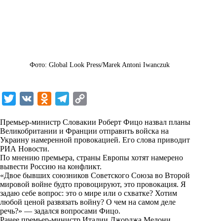
Фото: Global Look Press/Marek Antoni Iwanczuk
T
V
O
T
C
w
K
d
e
o
Премьер-министр Словакии Роберт Фицо назвал планы
i
n
l
p
Великобритании и Франции отправить войска на
Украину намеренной провокацией. Его слова приводит
t
o
e
y
РИА Новости
.
t
k
g
L
По мнению премьера, страны Европы хотят намерено
вывести Россию на конфликт.
e
l
r
i
«Двое бывших союзников Советского Союза во Второй
r
a
a
n
мировой войне будто провоцируют, это провокация. Я
задаю себе вопрос: это о мире или о схватке? Хотим
s
m
k
любой ценой развязать войну? О чем на самом деле
s
речь?» — задался вопросами Фицо.
Ранее премьер-министр Италии Джорджа Мелони