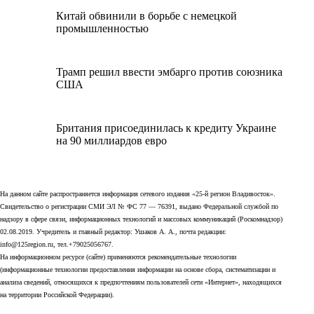
Китай обвинили в борьбе с немецкой
промышленностью
Трамп решил ввести эмбарго против союзника
США
Британия присоединилась к кредиту Украине
на 90 миллиардов евро
На данном сайте распространяется информация сетевого издания «25-й регион Владивосток».
Свидетельство о регистрации СМИ ЭЛ № ФС 77 — 76391, выдано Федеральной службой по
надзору в сфере связи, информационных технологий и массовых коммуникаций (Роскомнадзор)
02.08.2019. Учредитель и главный редактор: Ушаков А. А., почта редакции:
info@125region.ru, тел.+79025056767.
На информационном ресурсе (сайте) применяются рекомендательные технологии
(информационные технологии предоставления информации на основе сбора, систематизации и
анализа сведений, относящихся к предпочтениям пользователей сети «Интернет», находящихся
на территории Российской Федерации).