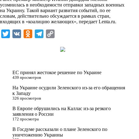
n
усомнилась в необходимости отправки западных военных
i
на Украину. Такой вариант развития событий, по ее
словам, действительно обсуждается в рамках стран,
k
входящих в «коалицию желающих», передает
Lenta.ru
.
i
T
V
O
T
C
w
K
d
e
o
i
n
l
p
t
o
e
y
t
k
g
L
ЕС принял жестокое решение по Украине
e
l
r
i
439 просмотров
r
a
a
n
На Украине осудили Зеленского из-за его обращения
к Западу
s
m
k
326 просмотров
s
В Европе обрушились на Каллас из-за резкого
n
заявления о России
172 просмотра
i
В Госдуме рассказали о плане Зеленского по
k
уничтожению Украины
i