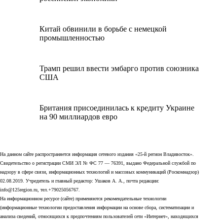
Китай обвинили в борьбе с немецкой
промышленностью
Трамп решил ввести эмбарго против союзника
США
Британия присоединилась к кредиту Украине
на 90 миллиардов евро
На данном сайте распространяется информация сетевого издания «25-й регион Владивосток».
Свидетельство о регистрации СМИ ЭЛ № ФС 77 — 76391, выдано Федеральной службой по
надзору в сфере связи, информационных технологий и массовых коммуникаций (Роскомнадзор)
02.08.2019. Учредитель и главный редактор: Ушаков А. А., почта редакции:
info@125region.ru, тел.+79025056767.
На информационном ресурсе (сайте) применяются рекомендательные технологии
(информационные технологии предоставления информации на основе сбора, систематизации и
анализа сведений, относящихся к предпочтениям пользователей сети «Интернет», находящихся