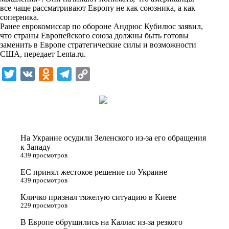
n
все чаще рассматривают Европу не как союзника, а как
i
соперника.
Ранее еврокомиссар по обороне Андрюс Кубилюс заявил,
k
что страны Европейского союза должны быть готовы
заменить в Европе стратегические силы и возможности
i
США, передает
Lenta.ru
.
T
V
O
T
C
w
K
d
e
o
i
n
l
p
t
o
e
y
t
k
g
L
На Украине осудили Зеленского из-за его обращения
e
l
r
i
к Западу
439 просмотров
r
a
a
n
ЕС принял жестокое решение по Украине
s
m
k
439 просмотров
s
Кличко признал тяжелую ситуацию в Киеве
n
229 просмотров
i
В Европе обрушились на Каллас из-за резкого