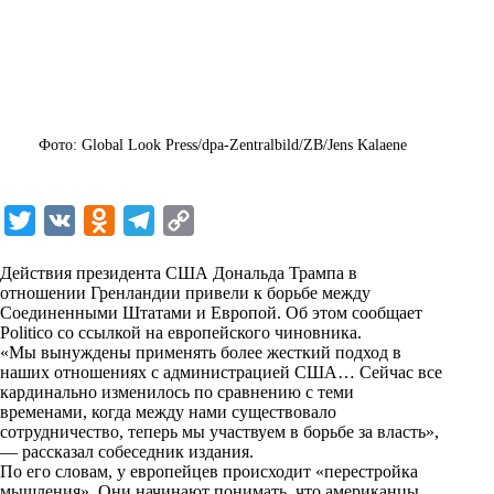
Фото: Global Look Press/dpa-Zentralbild/ZB/Jens Kalaene
T
V
O
T
C
w
K
d
e
o
Действия президента США Дональда Трампа в
i
n
l
p
отношении Гренландии привели к борьбе между
Соединенными Штатами и Европой. Об этом сообщает
t
o
e
y
Politico со ссылкой на европейского чиновника.
t
k
g
L
«Мы вынуждены применять более жесткий подход в
наших отношениях с администрацией США… Сейчас все
e
l
r
i
кардинально изменилось по сравнению с теми
r
a
a
n
временами, когда между нами существовало
сотрудничество, теперь мы участвуем в борьбе за власть»,
s
m
k
— рассказал собеседник издания.
s
По его словам, у европейцев происходит «перестройка
мышления». Они начинают понимать, что американцы