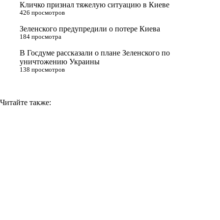
Кличко признал тяжелую ситуацию в Киеве
n
426 просмотров
i
Зеленского предупредили о потере Киева
184 просмотра
k
i
В Госдуме рассказали о плане Зеленского по
уничтожению Украины
138 просмотров
Читайте также: