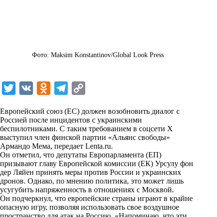
Фото: Maksim Konstantinov/Global Look Press
T
V
O
T
C
w
K
d
e
o
Европейский союз (ЕС) должен возобновить диалог с
i
n
l
p
Россией после инцидентов с украинскими
беспилотниками. С таким требованием в соцсети X
t
o
e
y
выступил член финской партии «Альянс свободы»
t
k
g
L
Армандо Мема, передает
Lenta.ru
.
Он отметил, что депутаты Европарламента (ЕП)
e
l
r
i
призывают главу Европейской комиссии (ЕК) Урсулу фон
r
a
a
n
дер Ляйен принять меры против России и украинских
дронов. Однако, по мнению политика, это может лишь
s
m
k
усугубить напряженность в отношениях с Москвой.
s
Он подчеркнул, что европейские страны играют в крайне
опасную игру, позволяя использовать свое воздушное
n
пространство для атак на Россию. «Напоминаю, что эти