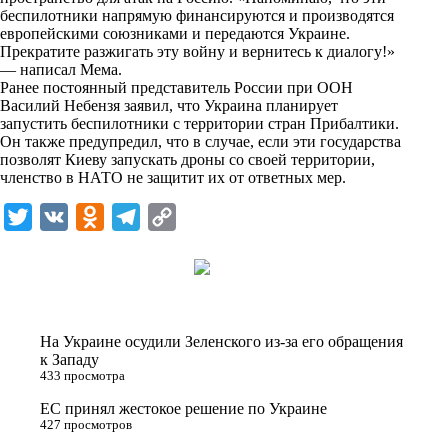
i
беспилотники напрямую финансируются и производятся
европейскими союзниками и передаются Украине.
k
Прекратите разжигать эту войну и вернитесь к диалогу!»
— написал Мема.
i
Ранее постоянный представитель России при ООН
Василий Небензя заявил, что Украина планирует
запустить беспилотники с территории стран Прибалтики.
Он также предупредил, что в случае, если эти государства
позволят Киеву запускать дроны со своей территории,
членство в НАТО не защитит их от ответных мер.
T
V
O
T
C
w
K
d
e
o
i
n
l
p
t
o
e
y
t
k
g
L
На Украине осудили Зеленского из-за его обращения
e
l
r
i
к Западу
433 просмотра
r
a
a
n
ЕС принял жестокое решение по Украине
s
m
k
427 просмотров
s