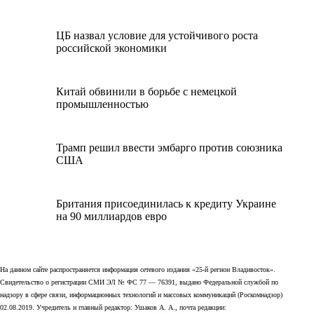
ЦБ назвал условие для устойчивого роста
российской экономики
Китай обвинили в борьбе с немецкой
промышленностью
Трамп решил ввести эмбарго против союзника
США
Британия присоединилась к кредиту Украине
на 90 миллиардов евро
На данном сайте распространяется информация сетевого издания «25-й регион Владивосток».
Свидетельство о регистрации СМИ ЭЛ № ФС 77 — 76391, выдано Федеральной службой по
надзору в сфере связи, информационных технологий и массовых коммуникаций (Роскомнадзор)
02.08.2019. Учредитель и главный редактор: Ушаков А. А., почта редакции: