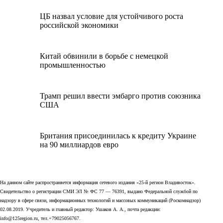
ЦБ назвал условие для устойчивого роста
российской экономики
Китай обвинили в борьбе с немецкой
промышленностью
Трамп решил ввести эмбарго против союзника
США
Британия присоединилась к кредиту Украине
на 90 миллиардов евро
На данном сайте распространяется информация сетевого издания «25-й регион Владивосток».
Свидетельство о регистрации СМИ ЭЛ № ФС 77 — 76391, выдано Федеральной службой по
надзору в сфере связи, информационных технологий и массовых коммуникаций (Роскомнадзор)
02.08.2019. Учредитель и главный редактор: Ушаков А. А., почта редакции:
info@125region.ru, тел.+79025056767.