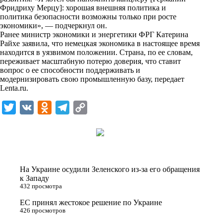
n
Фридриху Мерцу]: хорошая внешняя политика и
i
политика безопасности возможны только при росте
экономики», — подчеркнул он.
k
Ранее министр экономики и энергетики ФРГ Катерина
Райхе заявила, что немецкая экономика в настоящее время
i
находится в уязвимом положении. Страна, по ее словам,
переживает масштабную потерю доверия, что ставит
вопрос о ее способности поддерживать и
модернизировать свою промышленную базу, передает
Lenta.ru
.
T
V
O
T
C
w
K
d
e
o
i
n
l
p
t
o
e
y
t
k
g
L
На Украине осудили Зеленского из-за его обращения
e
l
r
i
к Западу
432 просмотра
r
a
a
n
ЕС принял жестокое решение по Украине
s
m
k
426 просмотров
s