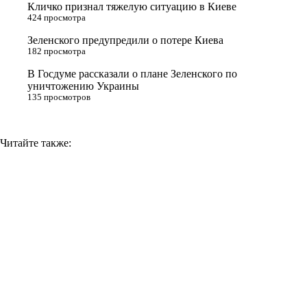
Кличко признал тяжелую ситуацию в Киеве
n
424 просмотра
i
Зеленского предупредили о потере Киева
182 просмотра
k
i
В Госдуме рассказали о плане Зеленского по
уничтожению Украины
135 просмотров
Читайте также: