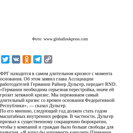
Фото: www.globallookpress.com
T
V
O
T
C
w
K
d
e
o
ФРГ находится в самом длительном кризисе с момента
i
n
l
p
основания. Об этом заявил глава Ассоциации
работодателей Германии Райнер Дульгер, передает RND.
t
o
e
y
«Германии необходима серьезная перестройка, иначе ей
t
k
g
L
грозит затяжной кризис. Мы переживаем самый
длительный кризис со времен основания Федеративной
e
l
r
i
Республики», — сказал Дульгер.
r
a
a
n
По его мнению, следующий год должен стать годом
масштабных внутренних реформ. В частности, Дульгер
s
m
k
призвал к существенному сокращению бюрократии,
s
чтобы у компаний и граждан было больше свободы для
развития. «Я хотел бы напомнить канцлеру [Германии