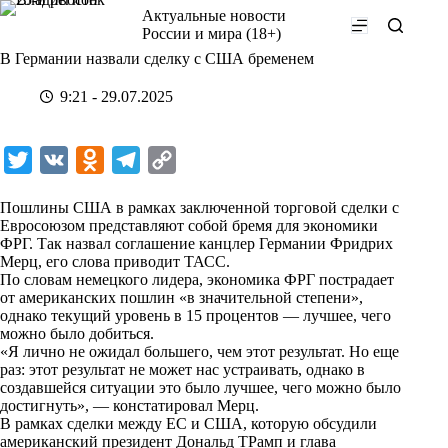
Перейти
Актуальные новости
к
России и мира (18+)
сути
В Германии назвали сделку с США бременем
9:21 - 29.07.2025
T
V
O
T
C
w
K
d
e
o
Пошлины США в рамках заключенной торговой сделки с
i
n
l
p
Евросоюзом представляют собой бремя для экономики
ФРГ. Так назвал соглашение канцлер Германии Фридрих
t
o
e
y
Мерц, его слова приводит
ТАСС
.
t
k
g
L
По словам немецкого лидера, экономика ФРГ пострадает
от американских пошлин «в значительной степени»,
e
l
r
i
однако текущий уровень в 15 процентов — лучшее, чего
r
a
a
n
можно было добиться.
«Я лично не ожидал большего, чем этот результат. Но еще
s
m
k
раз: этот результат не может нас устраивать, однако в
s
создавшейся ситуации это было лучшее, чего можно было
достигнуть», — констатировал Мерц.
n
В рамках сделки между ЕС и США, которую обсудили
i
американский президент Дональд ТРамп и глава