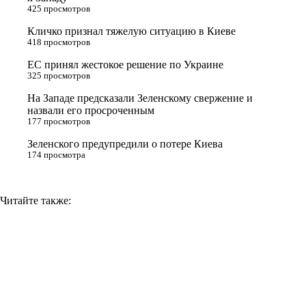
425 просмотров
r
a
a
n
Кличко признал тяжелую ситуацию в Киеве
s
m
k
418 просмотров
s
ЕС принял жестокое решение по Украине
n
325 просмотров
i
На Западе предсказали Зеленскому свержение и
назвали его просроченным
k
177 просмотров
i
Зеленского предупредили о потере Киева
174 просмотра
Читайте также: