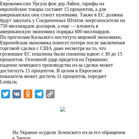
Еврокомиссии Урсула фон дер Ляйен, тарифы на
k
европейские товары составят 15 процентов, а для
американских они станут нулевыми. Также в ЕС должны
i
будут закупать у Соединенных Штатов энергоносители на
750 миллиардов долларов, а еще — вложить в
американскую экономику порядка 600 миллиардов.
По прогнозам Кильского института мировой экономики,
Европейская экономика понесет потери после заключения
торговой сделки с США даже несмотря на то, что
грозившие ЕС пошлины были снижены вдвое: с 30 до 15
процентов. Основной удар придется на Германию:
падение немецкого производства из-за сделки может
достигнуть 15 процентов. В целом в Евросоюзе
показатель может достичь 11 процентов, передает
Lenta.ru
.
T
V
O
T
C
w
K
d
e
o
i
n
l
p
t
o
e
y
t
k
g
L
На Украине осудили Зеленского из-за его обращения
e
l
r
i
к Западу