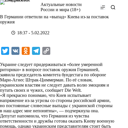
Перейти
Актуальные новости
к
России и мира (18+)
сути
В Германии ответили на «выпад» Киева из-за поставок
оружия
18:37 - 5.02.2022
T
V
O
T
C
w
K
d
e
o
Украине следует придерживаться «более умеренной
i
n
l
p
риторики» в вопросе поставок оружия Германией,
заявила председатель комитета бундестага по обороне
t
o
e
y
Мари-Агнес Штрак-Циммерман. По её словам,
t
k
g
L
украинским властям не следует давать волю эмоциям и
путать своих и чужих, сообщает
Die Welt
.
e
l
r
i
«Я прекрасно понимаю, что Киев испытывает
r
a
a
n
напряжение из-за угрозы со стороны российской армии,
но постоянные словесные выпады с украинской стороны
s
m
k
в наш адрес мне непонятны», — подчеркнула она.
s
Депутат напомнила, что Германия из чувства
ответственности и дружбы готова оказать Киеву военную
n
помощь, однако украинским представителям стоит быть