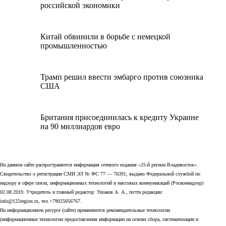
российской экономики
Китай обвинили в борьбе с немецкой
промышленностью
Трамп решил ввести эмбарго против союзника
США
Британия присоединилась к кредиту Украине
на 90 миллиардов евро
На данном сайте распространяется информация сетевого издания «25-й регион Владивосток».
Свидетельство о регистрации СМИ ЭЛ № ФС 77 — 76391, выдано Федеральной службой по
надзору в сфере связи, информационных технологий и массовых коммуникаций (Роскомнадзор)
02.08.2019. Учредитель и главный редактор: Ушаков А. А., почта редакции:
info@125region.ru, тел.+79025056767.
На информационном ресурсе (сайте) применяются рекомендательные технологии
(информационные технологии предоставления информации на основе сбора, систематизации и