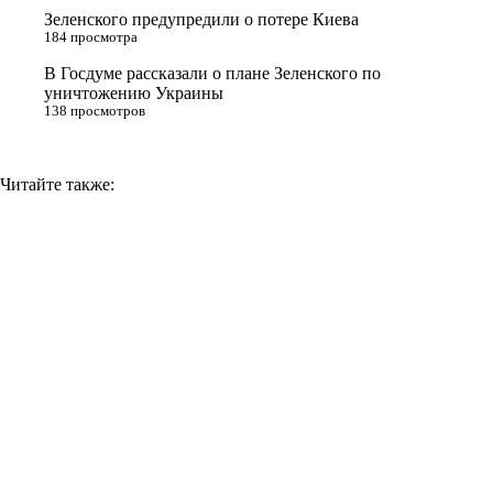
i
Зеленского предупредили о потере Киева
184 просмотра
k
i
В Госдуме рассказали о плане Зеленского по
уничтожению Украины
138 просмотров
Читайте также: