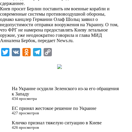
i
сдержаннее.
Киев просит Берлин поставить им военные корабли и
k
современные системы противовоздушной обороны,
однако канцлер Германии Олаф Шольц заявил о
i
недопустимости отправки вооружения на Украину. О том,
что ФРГ не намерена предоставлять Киеву летальное
оружие, уже неоднократно говорила и глава МИД
Анналена Бербок, передает
News.ru
.
T
V
O
T
C
w
K
d
e
o
i
n
l
p
t
o
e
y
t
k
g
L
На Украине осудили Зеленского из-за его обращения
e
l
r
i
к Западу
434 просмотра
r
a
a
n
ЕС принял жестокое решение по Украине
s
m
k
427 просмотров
s
Кличко признал тяжелую ситуацию в Киеве
n
426 просмотров