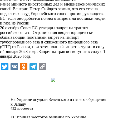
i
Ранее министр иностранных дел и внешнеэкономических
связей Венгрии Петер Сийярто заявил, что его страна
k
подаст иск в суд Европейского союза против руководства
ЕС, если оно добьется полного запрета на поставки нефти
i
и газа из России.
20 октября Совет ЕС утвердил запрет на транзит
российского газа. Ограничения вводят юридически
обязывающий поэтапный запрет на импорт
трубопроводного газа и сжиженного природного газа
(СПГ) из России, при этом полный запрет вступит в силу
с 1 января 2028 года. Запрет на транзит вступит в силу с 1
января 2026 года.
T
V
O
T
C
w
K
d
e
o
i
n
l
p
t
o
e
y
t
k
g
L
На Украине осудили Зеленского из-за его обращения
e
l
r
i
к Западу
432 просмотра
r
a
a
n
ЕС принял жестокое решение по Украине