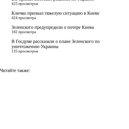
s
m
k
425 просмотров
s
Кличко признал тяжелую ситуацию в Киеве
n
424 просмотра
i
Зеленского предупредили о потере Киева
182 просмотра
k
i
В Госдуме рассказали о плане Зеленского по
уничтожению Украины
135 просмотров
Читайте также: