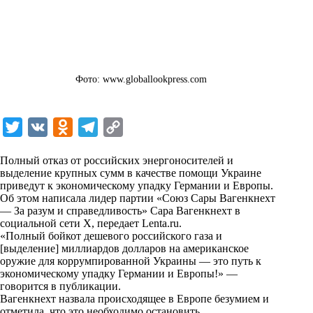
Фото: www.globallookpress.com
T
V
O
T
C
w
K
d
e
o
Полный отказ от российских энергоносителей и
i
n
l
p
выделение крупных сумм в качестве помощи Украине
приведут к экономическому упадку Германии и Европы.
t
o
e
y
Об этом написала лидер партии «Союз Сары Вагенкнехт
t
k
g
L
— За разум и справедливость» Сара Вагенкнехт в
социальной сети X, передает
Lenta.ru
.
e
l
r
i
«Полный бойкот дешевого российского газа и
r
a
a
n
[выделение] миллиардов долларов на американское
оружие для коррумпированной Украины — это путь к
s
m
k
экономическому упадку Германии и Европы!» —
s
говорится в публикации.
Вагенкнехт назвала происходящее в Европе безумием и
n
отметила, что это необходимо остановить.