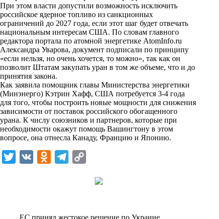
i
При этом власти допустили возможность исключить
российское ядерное топливо из санкционных
k
ограничений до 2027 года, если этот шаг будет отвечать
национальным интересам США. По словам главного
i
редактора портала по атомной энергетике AtomInfo.ru
Александра Уварова, документ подписали по принципу
«если нельзя, но очень хочется, то можно», так как он
позволит Штатам закупать уран в том же объеме, что и до
принятия закона.
Как заявила помощник главы Министерства энергетики
(Минэнерго) Кэтрин Хафф, США потребуется 3-4 года
для того, чтобы построить новые мощности для снижения
зависимости от поставок российского обогащенного
урана. К числу союзников и партнеров, которые при
необходимости окажут помощь Вашингтону в этом
вопросе, она отнесла Канаду, Францию и Японию.
T
V
O
T
C
w
K
d
e
o
i
n
l
p
t
o
e
y
t
k
g
L
ЕС принял жестокое решение по Украине