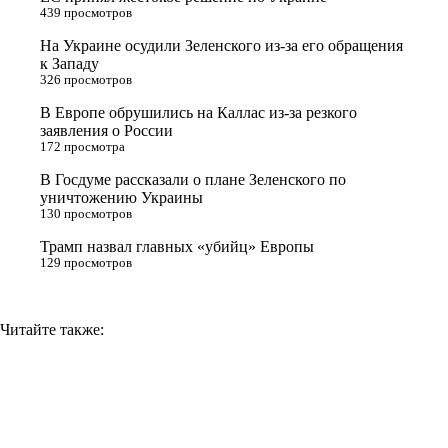
e
l
r
i
439 просмотров
r
a
a
n
На Украине осудили Зеленского из-за его обращения
к Западу
s
m
k
326 просмотров
s
В Европе обрушились на Каллас из-за резкого
n
заявления о России
172 просмотра
i
В Госдуме рассказали о плане Зеленского по
k
уничтожению Украины
i
130 просмотров
Трамп назвал главных «убийц» Европы
129 просмотров
Читайте также: