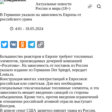
Перейти
Актуальные новости
к
России и мира (18+)
сути
В Германии указали на зависимость Европы от
российского урана
4:01 - 18.05.2024
T
V
O
T
C
w
K
d
e
o
Большинство реакторов в Европе требуют топливных
i
n
l
p
элементов, производимых дочерней компанией
«Росатома». На зависимость от поставок из России
t
o
e
y
указало издание из Германии Der Spiegel, передает
t
k
g
L
Lenta.ru
.
Конструкция многих электростанций в Евросоюзе
e
l
r
i
российская или советская. Для них необходимы
r
a
a
n
специальные гексагональные топливные элементы, и эта
зависимость мешает введению санкций со стороны
s
m
k
объединения. Кроме того, против введения ограничений
s
в отношении российской атомной отрасли выступает
Венгрия.
n
В апреле сенат США запретил импорт урана из России.