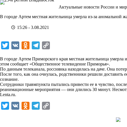
Перейти
Актуальные новости России и мир
к
сути
В городе Артем местная жительница умерла из-за аномальной ж
15:26 - 3.08.2021
T
V
O
T
C
w
K
d
e
o
В городе Артем Приморского края местная жительница умерла и
i
n
l
p
этом
сообщает
«Общественное телевидение Приморья».
По данным телеканала, россиянка находилась на даче. Она потер
t
o
e
y
После того, как она очнулась, родственники решили доставить е
t
k
g
L
сознание.
Сотрудники травмпункта пытались привести ее в чувство, после
e
l
r
i
реанимационные мероприятия — они длились 30 минут. Несмотр
r
a
a
n
Lenta.ru
.
s
m
k
T
V
O
T
C
s
w
K
d
e
o
n
i
n
l
p
i