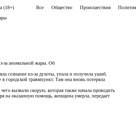
а (18+)
Все
Общество
Происшествия
Политик
ары
з-за аномальной жары. Об
яла сознание из-за духоты, упала и получила ушиб.
е в городской травмпункт. Там она вновь потеряла
 чего вызвали скорую, которая также начала проводить
я на оказанную помощь, женщина умерла, передает