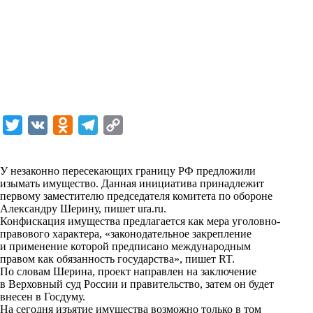
T
V
O
T
C
w
K
d
e
o
i
n
l
p
У незаконно пересекающих границу РФ предложили
изымать имущество. Данная инициатива принадлежит
t
o
e
y
первому заместителю председателя комитета по обороне
t
k
g
L
Александру Шерину, пишет
ura.ru
.
Конфискация имущества предлагается как мера уголовно-
e
l
r
i
правового характера, «законодательное закрепление
r
a
a
n
и применение которой предписано международным
правом как обязанность государства», пишет
RT
.
s
m
k
По словам Шерина, проект направлен на заключение
s
в Верховный суд России и правительство, затем он будет
внесен в Госдуму.
n
На сегодня изъятие имущества возможно только в том