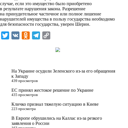
i
случае, если это имущество было приобретено
в результате нарушения закона. Разрешение
k
на принудительное частичное или полное лишение
нарушителей имущества в пользу государства необходимо
i
для безопасности государства, уверен Шерин.
T
V
O
T
C
w
K
d
e
o
i
n
l
p
t
o
e
y
t
k
g
L
На Украине осудили Зеленского из-за его обращения
e
l
r
i
к Западу
439 просмотров
r
a
a
n
ЕС принял жестокое решение по Украине
s
m
k
435 просмотров
s
Кличко признал тяжелую ситуацию в Киеве
n
223 просмотра
i
В Европе обрушились на Каллас из-за резкого
заявления о России
k
163 просмотра