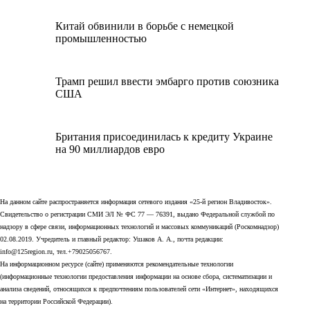
Китай обвинили в борьбе с немецкой
промышленностью
Трамп решил ввести эмбарго против союзника
США
Британия присоединилась к кредиту Украине
на 90 миллиардов евро
На данном сайте распространяется информация сетевого издания «25-й регион Владивосток».
Свидетельство о регистрации СМИ ЭЛ № ФС 77 — 76391, выдано Федеральной службой по
надзору в сфере связи, информационных технологий и массовых коммуникаций (Роскомнадзор)
02.08.2019. Учредитель и главный редактор: Ушаков А. А., почта редакции:
info@125region.ru, тел.+79025056767.
На информационном ресурсе (сайте) применяются рекомендательные технологии
(информационные технологии предоставления информации на основе сбора, систематизации и
анализа сведений, относящихся к предпочтениям пользователей сети «Интернет», находящихся
на территории Российской Федерации).