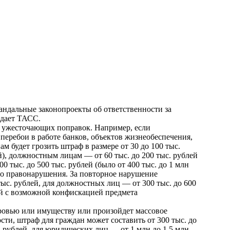
андальные законопроекты об ответственности за
едает ТАСС
.
ко ужесточающих поправок. Например, если
перебои в работе банков, объектов жизнеобеспечения,
м будет грозить штраф в размере от 30 до 100 тыс.
ей), должностным лицам — от 60 тыс. до 200 тыс. рублей
0 тыс. до 500 тыс. рублей (было от 400 тыс. до 1 млн
о правонарушения. За повторное нарушение
тыс. рублей, для должностных лиц — от 300 тыс. до 600
ей с возможной конфискацией предмета
оровью или имуществу или произойдет массовое
ти, штраф для граждан может составить от 300 тыс. до
. рублей, для юридических лиц — от 1 млн до 1,5 млн