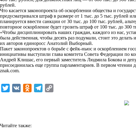
рублей.
k
Что касается законопроекта об оскорблении общества и государ
предусматривался штраф в размере от 1 тыс. до 5 тыс. рублей ил
i
планируется ввести санкции от 30 тыс. до 100 тыс. рублей, альте
повторное оскорбление будет грозить штраф от 100 тыс. до 300 т
«Чтобы дисциплинировать наших граждан, каждого из нас, уста
была действенная, чтобы десять раз подумали, стоит это делать
их авторов единоросс Анатолий Выборный.
Пакет законопроектов о борьбе с фейк-ньюс и оскорблением гос
инициативы выступили глава комитета Совета Федерации по ко
Андрей Клишас, его первый заместитель Людмила Бокова и деп
присоединилась еще группа парламентариев. В первом чтении 
znak.com
.
T
V
O
T
C
w
K
d
e
o
i
n
l
p
t
o
e
y
t
k
g
L
Читайте также:
e
l
r
i