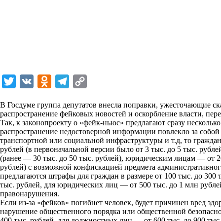
T
V
O
T
C
w
K
d
e
o
В Госдуме группа депутатов внесла поправки, ужесточающие ск
i
n
l
p
распространение фейковых новостей и оскорбление власти,
пер
Так, к законопроекту о «фейк-ньюс» предлагают сразу несколь
t
o
e
y
распространение недостоверной информации повлекло за собой 
t
k
g
L
транспортной или социальной инфраструктуры и т.д, то граждана
рублей (в первоначальной версии было от 3 тыс. до 5 тыс. рубл
e
l
r
i
(ранее — 30 тыс. до 50 тыс. рублей), юридическим лицам — от 20
r
a
a
n
рублей) с возможной конфискацией предмета административног
предлагаются штрафы для граждан в размере от 100 тыс. до 300 
s
m
k
тыс. рублей, для юридических лиц — от 500 тыс. до 1 млн рубл
s
правонарушения.
Если из-за «фейков» погибнет человек, будет причинен вред зд
n
нарушение общественного порядка или общественной безопаснос
i
400 тыс. рублей, для должностных лиц — от 600 тыс. до 900 тыс