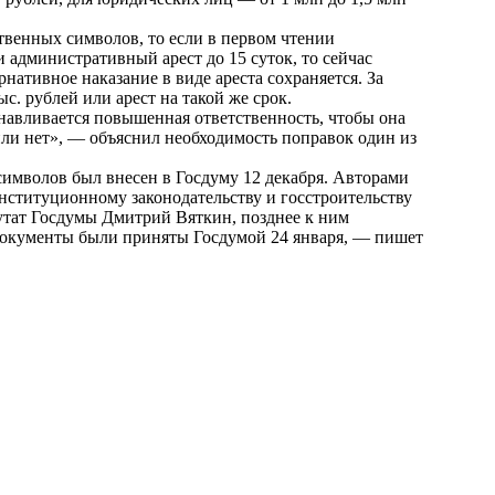
ственных символов, то если в первом чтении
и административный арест до 15 суток, то сейчас
рнативное наказание в виде ареста сохраняется. За
ыс. рублей или арест на такой же срок.
навливается повышенная ответственность, чтобы она
 или нет», — объяснил необходимость поправок один из
символов был внесен в Госдуму 12 декабря. Авторами
нституционному законодательству и госстроительству
утат Госдумы Дмитрий Вяткин, позднее к ним
документы были приняты Госдумой 24 января, — пишет