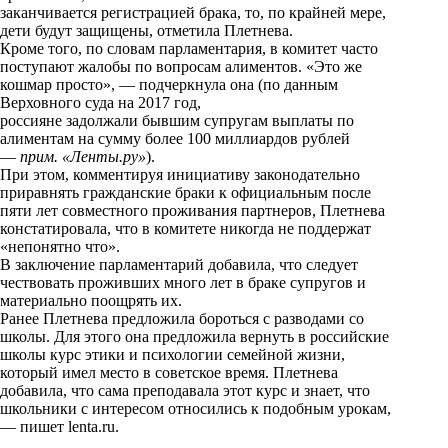
заканчивается регистрацией брака, то, по крайней мере,
k
дети будут защищены, отметила Плетнева.
Кроме того, по словам парламентария, в комитет часто
i
поступают жалобы по вопросам алиментов. «Это же
кошмар просто», — подчеркнула она (по данным
Верховного суда на 2017 год,
россияне задолжали бывшим супругам выплаты по
алиментам на сумму более 100 миллиардов рублей
—
прим. «Ленты.ру»
).
При этом, комментируя инициативу законодательно
приравнять гражданские браки к официальным после
пяти лет совместного проживания партнеров, Плетнева
констатировала, что в комитете никогда не поддержат
«непонятно что».
В заключение парламентарий добавила, что следует
чествовать проживших много лет в браке супругов и
материально поощрять их.
Ранее Плетнева предложила бороться с разводами со
школы. Для этого она предложила вернуть в российские
школы курс этики и психологии семейной жизни,
который имел место в советское время. Плетнева
добавила, что сама преподавала этот курс и знает, что
школьники с интересом относились к подобным урокам,
— пишет
lenta.ru
.