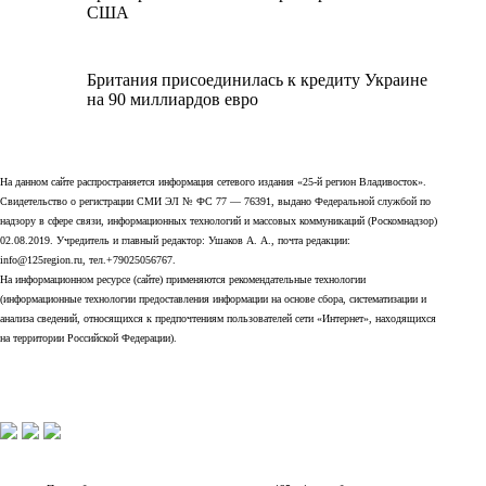
США
Британия присоединилась к кредиту Украине
на 90 миллиардов евро
На данном сайте распространяется информация сетевого издания «25-й регион Владивосток».
Свидетельство о регистрации СМИ ЭЛ № ФС 77 — 76391, выдано Федеральной службой по
надзору в сфере связи, информационных технологий и массовых коммуникаций (Роскомнадзор)
02.08.2019. Учредитель и главный редактор: Ушаков А. А., почта редакции:
info@125region.ru, тел.+79025056767.
На информационном ресурсе (сайте) применяются рекомендательные технологии
(информационные технологии предоставления информации на основе сбора, систематизации и
анализа сведений, относящихся к предпочтениям пользователей сети «Интернет», находящихся
на территории Российской Федерации).