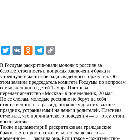
T
V
O
T
C
w
K
d
e
o
В Госдуме раскритиковали молодых россиян за
i
n
l
p
безответственность в вопросах заключения брака и
упрекнули в женитьбе ради свадебного торжества. Об
t
o
e
y
этом заявила председатель комитета Госдумы по вопросам
t
k
g
L
семьи, женщин и детей Тамара Плетнева,
передает агентство «Москва» в понедельник, 20 мая.
e
l
r
i
По ее словам, молодые россияне не берут на себя
r
a
a
n
ответственность за развод, поскольку для них важнее
праздник, устраиваемый на деньги родителей. Плетнева
s
m
k
отметила, что причина такого поведения — в «отсутствии
s
воспитания».
Также парламентарий раскритиковала гражданские
n
браки. «Это просто сожительство, чаще всего —
i
временное», — заявила она. Если такое «сожительство»