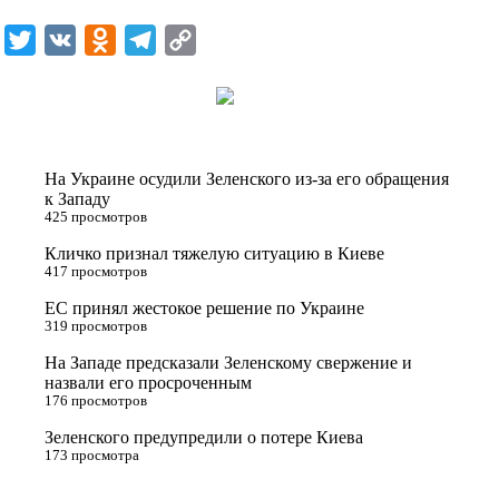
T
V
O
T
C
w
K
d
e
o
i
n
l
p
t
o
e
y
t
k
g
L
На Украине осудили Зеленского из-за его обращения
e
l
r
i
к Западу
425 просмотров
r
a
a
n
Кличко признал тяжелую ситуацию в Киеве
s
m
k
417 просмотров
s
ЕС принял жестокое решение по Украине
n
319 просмотров
i
На Западе предсказали Зеленскому свержение и
назвали его просроченным
k
176 просмотров
i
Зеленского предупредили о потере Киева
173 просмотра