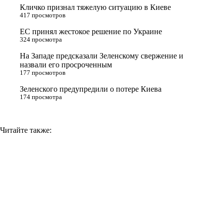
Кличко признал тяжелую ситуацию в Киеве
s
m
k
417 просмотров
s
ЕС принял жестокое решение по Украине
n
324 просмотра
i
На Западе предсказали Зеленскому свержение и
назвали его просроченным
k
177 просмотров
i
Зеленского предупредили о потере Киева
174 просмотра
Читайте также: