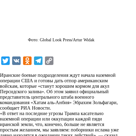
Фото: Global Look Press/Artur Widak
T
V
O
T
C
w
K
d
e
o
Иранские боевые подразделения ждут начала наземной
i
n
l
p
операции США и готовы дать отпор американским
войскам, которые «станут хорошим кормом для акул
t
o
e
y
Персидского залива». Об этом заявил официальный
t
k
g
L
представитель центрального штаба военного
командования «Хатам аль-Анбия» Эбрахим Зольфагари,
e
l
r
i
сообщает
РИА Новости
.
r
a
a
n
«В ответ на последние угрозы Трампа касательно
наземной операции или оккупации каждой пяди
s
m
k
иранской земли, что, конечно, больше не является
s
простым желанием, мы заявляем: поборники ислама уже
давно находятся в ожидании таких действий», — сказал