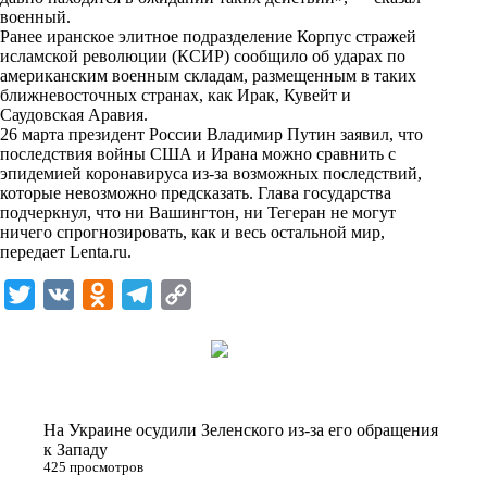
n
военный.
i
Ранее иранское элитное подразделение Корпус стражей
исламской революции (КСИР) сообщило об ударах по
k
американским военным складам, размещенным в таких
ближневосточных странах, как Ирак, Кувейт и
i
Саудовская Аравия.
26 марта президент России Владимир Путин заявил, что
последствия войны США и Ирана можно сравнить с
эпидемией коронавируса из-за возможных последствий,
которые невозможно предсказать. Глава государства
подчеркнул, что ни Вашингтон, ни Тегеран не могут
ничего спрогнозировать, как и весь остальной мир,
передает
Lenta.ru
.
T
V
O
T
C
w
K
d
e
o
i
n
l
p
t
o
e
y
t
k
g
L
На Украине осудили Зеленского из-за его обращения
e
l
r
i
к Западу
425 просмотров
r
a
a
n