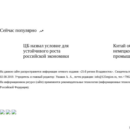
Сейчас популярно
ЦБ назвал условие для
Китай о
устойчивого роста
немецко
российской экономики
промыш
На данном сайте распространяется информация сетевого издания «25-й регион Владивосток». Свидетел
02.08.2019. Учредитель и главный редактор: Ушаков А. А., почта редакции: info@125region.ru, тел.+790
На информационном ресурсе (сайте) применяются рекомендательные технологии (информационные технолог
Российской Федерации).