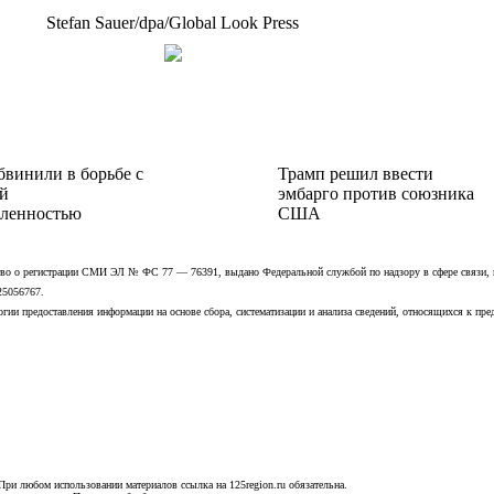
Stefan Sauer/dpa/Global Look Press
бвинили в борьбе с
Трамп решил ввести
й
эмбарго против союзника
ленностью
США
ьство о регистрации СМИ ЭЛ № ФС 77 — 76391, выдано Федеральной службой по надзору в сфере связи,
25056767.
ии предоставления информации на основе сбора, систематизации и анализа сведений, относящихся к пре
При любом использовании материалов ссылка на 125region.ru обязательна.