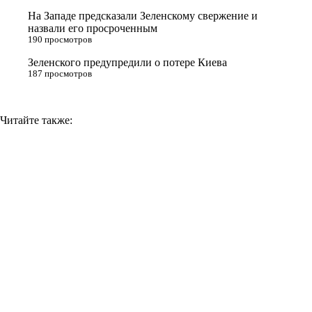
i
На Западе предсказали Зеленскому свержение и
назвали его просроченным
k
190 просмотров
i
Зеленского предупредили о потере Киева
187 просмотров
Читайте также: