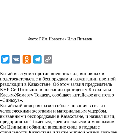
Фото: РИА Новости / Илья Питалев
T
V
O
T
C
w
K
d
e
o
Китай выступил против внешних сил, виновных в
i
n
l
p
подстрекательстве к беспорядкам и разжигании цветной
революции в Казахстане. Об этом заявил председатель
t
o
e
y
КНР Си Цзиньпин в послании президенту Казахстана
t
k
g
L
Касым-Жомарту Токаеву, сообщает китайское агентство
«
Синьхуа
».
e
l
r
i
Китайский лидер выразил соболезнования в связи с
r
a
a
n
человеческими жертвами и материальным ущербом,
вызванными беспорядками в Казахстане, и назвал шаги,
s
m
k
предпринятые Токаевым, «решительными и мощными».
s
Си Цзиньпин обвинил внешние силы в подрыве
стабильности Казахстана и также мирной жизни граждан