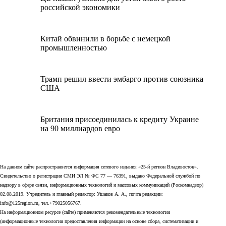
российской экономики
Китай обвинили в борьбе с немецкой
промышленностью
Трамп решил ввести эмбарго против союзника
США
Британия присоединилась к кредиту Украине
на 90 миллиардов евро
На данном сайте распространяется информация сетевого издания «25-й регион Владивосток».
Свидетельство о регистрации СМИ ЭЛ № ФС 77 — 76391, выдано Федеральной службой по
надзору в сфере связи, информационных технологий и массовых коммуникаций (Роскомнадзор)
02.08.2019. Учредитель и главный редактор: Ушаков А. А., почта редакции:
info@125region.ru, тел.+79025056767.
На информационном ресурсе (сайте) применяются рекомендательные технологии
(информационные технологии предоставления информации на основе сбора, систематизации и