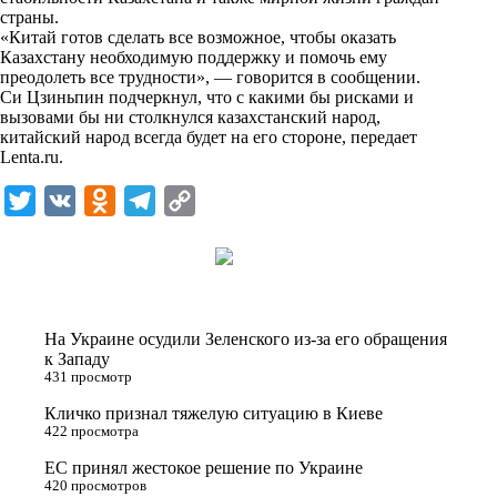
n
страны.
i
«Китай готов сделать все возможное, чтобы оказать
Казахстану необходимую поддержку и помочь ему
k
преодолеть все трудности», — говорится в сообщении.
Си Цзиньпин подчеркнул, что с какими бы рисками и
i
вызовами бы ни столкнулся казахстанский народ,
китайский народ всегда будет на его стороне, передает
Lenta.ru
.
T
V
O
T
C
w
K
d
e
o
i
n
l
p
t
o
e
y
t
k
g
L
На Украине осудили Зеленского из-за его обращения
e
l
r
i
к Западу
431 просмотр
r
a
a
n
Кличко признал тяжелую ситуацию в Киеве
s
m
k
422 просмотра
s
ЕС принял жестокое решение по Украине
n
420 просмотров