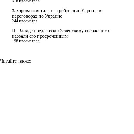
318 просмотров
i
Захарова ответила на требование Европы в
k
переговорах по Украине
i
244 просмотра
На Западе предсказали Зеленскому свержение и
назвали его просроченным
198 просмотров
Читайте также: