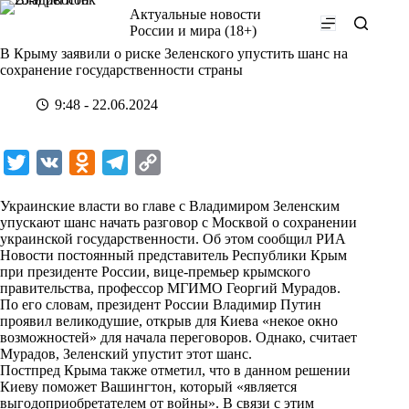
Перейти
Актуальные новости
к
России и мира (18+)
сути
В Крыму заявили о риске Зеленского упустить шанс на
сохранение государственности страны
9:48 - 22.06.2024
T
V
O
T
C
w
K
d
e
o
Украинские власти во главе с Владимиром Зеленским
i
n
l
p
упускают шанс начать разговор с Москвой о сохранении
украинской государственности. Об этом сообщил
t
o
e
y
РИА
Новости
постоянный представитель Республики Крым
t
k
g
L
при президенте России, вице-премьер крымского
правительства, профессор МГИМО Георгий Мурадов.
e
l
r
i
По его словам, президент России Владимир Путин
r
a
a
n
проявил великодушие, открыв для Киева «некое окно
возможностей» для начала переговоров. Однако, считает
s
m
k
Мурадов, Зеленский упустит этот шанс.
s
Постпред Крыма также отметил, что в данном решении
Киеву поможет Вашингтон, который «является
n
выгодоприобретателем от войны». В связи с этим