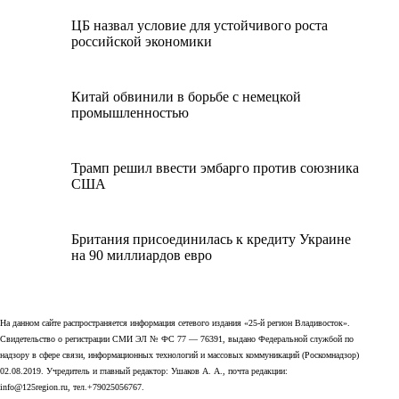
ЦБ назвал условие для устойчивого роста
российской экономики
Китай обвинили в борьбе с немецкой
промышленностью
Трамп решил ввести эмбарго против союзника
США
Британия присоединилась к кредиту Украине
на 90 миллиардов евро
На данном сайте распространяется информация сетевого издания «25-й регион Владивосток».
Свидетельство о регистрации СМИ ЭЛ № ФС 77 — 76391, выдано Федеральной службой по
надзору в сфере связи, информационных технологий и массовых коммуникаций (Роскомнадзор)
02.08.2019. Учредитель и главный редактор: Ушаков А. А., почта редакции:
info@125region.ru, тел.+79025056767.