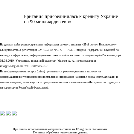
Британия присоединилась к кредиту Украине
на 90 миллиардов евро
На данном сайте распространяется информация сетевого издания «25-й регион Владивосток».
Свидетельство о регистрации СМИ ЭЛ № ФС 77 — 76391, выдано Федеральной службой по
надзору в сфере связи, информационных технологий и массовых коммуникаций (Роскомнадзор)
02.08.2019. Учредитель и главный редактор: Ушаков А. А., почта редакции:
info@125region.ru, тел.+79025056767.
На информационном ресурсе (сайте) применяются рекомендательные технологии
(информационные технологии предоставления информации на основе сбора, систематизации и
анализа сведений, относящихся к предпочтениям пользователей сети «Интернет», находящихся
на территории Российской Федерации).
При любом использовании материалов ссылка на 125region.ru обязательна.
Политика обработки персональных данных