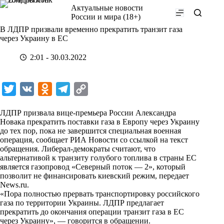
Перейти
Актуальные новости
к
России и мира (18+)
сути
В ЛДПР призвали временно прекратить транзит газа
через Украину в ЕС
2:01 - 30.03.2022
T
V
O
T
C
w
K
d
e
o
ЛДПР призвала вице-премьера России Александра
i
n
l
p
Новака прекратить поставки газа в Европу через Украину
до тех пор, пока не завершится специальная военная
t
o
e
y
операция, сообщает РИА Новости со ссылкой на текст
t
k
g
L
обращения. Либерал-демократы считают, что
альтернативой к транзиту голубого топлива в страны ЕС
e
l
r
i
является газопровод «Северный поток — 2», который
r
a
a
n
позволит не финансировать киевский режим, передает
News.ru
.
s
m
k
«Пора полностью прервать транспортировку российского
s
газа по территории Украины. ЛДПР предлагает
прекратить до окончания операции транзит газа в ЕС
n
через Украину», —
говорится
в обращении.