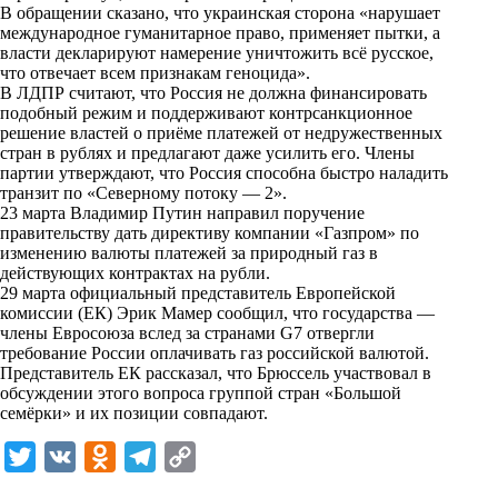
i
В обращении сказано, что украинская сторона «нарушает
международное гуманитарное право, применяет пытки, а
k
власти декларируют намерение уничтожить всё русское,
что отвечает всем признакам геноцида».
i
В ЛДПР считают, что Россия не должна финансировать
подобный режим и поддерживают контрсанкционное
решение властей о приёме платежей от недружественных
стран в рублях и предлагают даже усилить его. Члены
партии утверждают, что Россия способна быстро наладить
транзит по «Северному потоку — 2».
23 марта Владимир Путин направил поручение
правительству дать директиву компании «Газпром» по
изменению валюты платежей за природный газ в
действующих контрактах на рубли.
29 марта официальный представитель Европейской
комиссии (ЕК) Эрик Мамер сообщил, что государства —
члены Евросоюза вслед за странами G7 отвергли
требование России оплачивать газ российской валютой.
Представитель ЕК рассказал, что Брюссель участвовал в
обсуждении этого вопроса группой стран «Большой
семёрки» и их позиции совпадают.
T
V
O
T
C
w
K
d
e
o