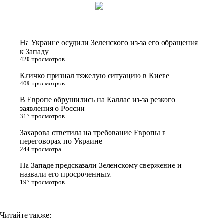
i
n
l
p
t
o
e
y
t
k
g
L
На Украине осудили Зеленского из-за его обращения
e
l
r
i
к Западу
420 просмотров
r
a
a
n
Кличко признал тяжелую ситуацию в Киеве
s
m
k
409 просмотров
s
В Европе обрушились на Каллас из-за резкого
n
заявления о России
317 просмотров
i
Захарова ответила на требование Европы в
k
переговорах по Украине
i
244 просмотра
На Западе предсказали Зеленскому свержение и
назвали его просроченным
197 просмотров
Читайте также: