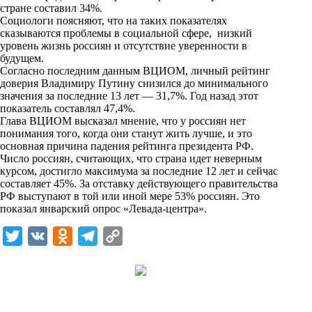
i
стране составил 34%.
Социологи поясняют, что на таких показателях
k
сказываются проблемы в социальной сфере, низкий
уровень жизнь россиян и отсутствие уверенности в
i
будущем.
Согласно последним данным ВЦИОМ, личный рейтинг
доверия Владимиру Путину снизился до минимального
значения за последние 13 лет — 31,7%. Год назад этот
показатель составлял 47,4%.
Глава ВЦИОМ высказал мнение, что у россиян нет
понимания того, когда они станут жить лучше, и это
основная причина падения рейтинга президента РФ.
Число россиян, считающих, что страна идет неверным
курсом, достигло максимума за последние 12 лет и сейчас
составляет 45%. За отставку действующего правительства
РФ выступают в той или иной мере 53% россиян. Это
показал январский опрос «Левада-центра».
T
V
O
T
C
w
K
d
e
o
i
n
l
p
t
o
e
y