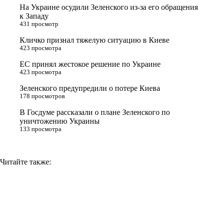
t
k
g
L
На Украине осудили Зеленского из-за его обращения
e
l
r
i
к Западу
431 просмотр
r
a
a
n
Кличко признал тяжелую ситуацию в Киеве
s
m
k
423 просмотра
s
ЕС принял жестокое решение по Украине
n
423 просмотра
i
Зеленского предупредили о потере Киева
178 просмотров
k
i
В Госдуме рассказали о плане Зеленского по
уничтожению Украины
133 просмотра
Читайте также: