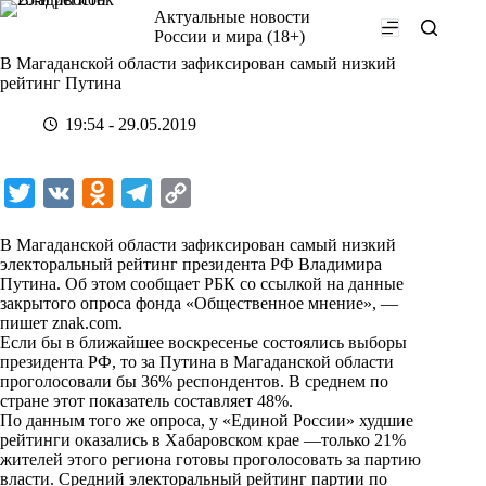
Перейти
Актуальные новости
к
России и мира (18+)
сути
В Магаданской области зафиксирован самый низкий
рейтинг Путина
19:54 - 29.05.2019
T
V
O
T
C
w
K
d
e
o
В Магаданской области зафиксирован самый низкий
i
n
l
p
электоральный рейтинг президента РФ Владимира
Путина. Об этом сообщает
t
o
e
y
РБК
со ссылкой на данные
закрытого опроса фонда «Общественное мнение», —
t
k
g
L
пишет
znak.com
.
Если бы в ближайшее воскресенье состоялись выборы
e
l
r
i
президента РФ, то за Путина в Магаданской области
r
a
a
n
проголосовали бы 36% респондентов. В среднем по
стране этот показатель составляет 48%.
s
m
k
По данным того же опроса, у «Единой России» худшие
s
рейтинги оказались в Хабаровском крае —только 21%
жителей этого региона готовы проголосовать за партию
n
власти. Средний электоральный рейтинг партии по